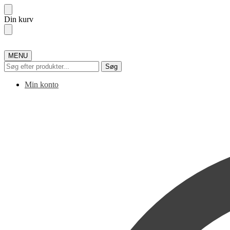
Skip
Skip
Din kurv
to
to
navigation
content
MENU
Søg
Søg
efter:
Min konto