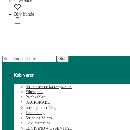
Favoritter
Bliv kunde
0,00
kr.
0
Søg
Søg
efter:
Køb varer
Strukturerede kabelsystemer
Fiberoptik
Patchkabler
RACKSKABE
Strømpaneler (3G)
Telekabling
Strips og Velcro
Dokumentation
LEGRAND + ESSENTIAL