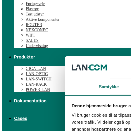
Føringsveje
Plastrør
Test udstyr
Aktive komponenter
ROUTER
NEXCONEC
WIFI
SALES
Undervisning
Produkter
GIGA-LAN
LAN-OPTIC
LAN-SWITCH
LAN-RACK
Samtykke
POWER-LAN
Dokumentation
Denne hjemmeside bruger c
Vi bruger cookies til at tilpas
Cases
vores trafik. Vi deler også 
annonceringspartnere og anal