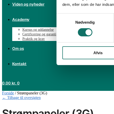
Viden og nyheder
dem, eller som de har indsaml
Samtykkevalg
Academy
Nødvendig
Kursus og uddannelse
Certificering og garanti
Praktik og krav
Om os
Afvis
Kontakt
0,00
kr.
0
Forside
/
Strømpaneler (3G)
← Tilbage til oversigten
Strømpaneler (3G)