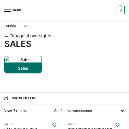
MENU
0
Forside
SALES
/
← Tilbage til oversigten
SALES
Sales
SHOW FILTERS
Viser 7 resultater
SALES
SALES