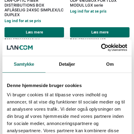
LAN-OPTIC FIBER
ODF VÆGBOX FOR 1 LGX
DISTRIBUTIONS BOX
MODUL LGX serie
AFLÅSELIG 24XSC SIMPLEX/LC
Log ind for at se pris
DUPLEX
Log ind for at se pris
Læs mere
Læs mere
EAN:
5706683018411
EAN:
5706683020407
Reference:
231504
Reference:
231660
4 stk på lager
26 stk på lager
Samtykke
Detaljer
Om
SALES
SALES
COPPER LGX MODULE 6 PORT
FIBERKABEL 2×50µ/125-OM3
KJ UNLOADED
ORANGE KAPPE *TIDL.
Denne hjemmeside bruger cookies
80232250*
Log ind for at se pris
Log ind for at se pris
Vi bruger cookies til at tilpasse vores indhold og
annoncer, til at vise dig funktioner til sociale medier og til
Læs mere
Læs mere
at analysere vores trafik. Vi deler også oplysninger om
EAN:
5706683026966
EAN:
din brug af vores hjemmeside med vores partnere inden
Reference:
231696
Reference:
231993
5 stk på lager
810 mtr på lager
for sociale medier, annonceringspartnere og
analysepartnere. Vores partnere kan kombinere disse