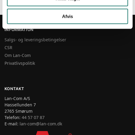
Viser 7 resultater
Afvis
INFORMATION
Salgs- og leveringsbetingelser
CSR
Om Lan-Com
Privatlivspolitik
KONTAKT
Lan-Com A/S
Hassellunden 7
2765 Smørum
Telefon:
44 57 07 87
E-mail:
lan-com@lan-com.dk