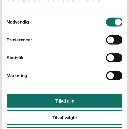
de har indsamlet fra din brug af deres tjenester.
Light Link MPO
46
Værktøj og renseprodukter
26
Fusions splidser og tilbehør
5
Samtykkevalg
Søm, kassetter og Tilbehør
22
Nødvendig
Muffer, Brønde og Tilbehør
8
Fiber optiske Skabe og Vægbokse
16
19" Fiber optiske Patchbokse
13
Præferencer
Multimode Mellemled
10
Singlemode Mellemled
11
Multimode Pigtails
10
Singlemode Pigtails
15
Statistik
Multimode Fiber optiske Kabler
5
Singlemode Fiber optiske Kabler
20
Patchkabler
226
Marketing
Singlemode Patch Kabler
64
Kategori 6A Patch Kabler
34
Kategori 6 Patch Kabler
21
Multimode OM1 Patch Kabler
6
Multimode OM2 Patch Kabler
9
Tillad alle
Multimode OM3 Patch Kabler
14
Multimode OM4 Patch Kabler
19
Tilbehør for patchkbl
8
RACKSKABE
108
Tillad valgte
Gulv og Server Rack
20
Vægskabe
29