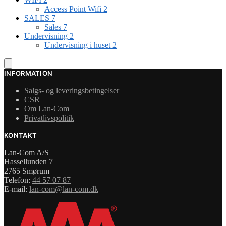
Access Point Wifi
2
SALES
7
Sales
7
Undervisning
2
Undervisning i huset
2
INFORMATION
Salgs- og leveringsbetingelser
CSR
Om Lan-Com
Privatlivspolitik
KONTAKT
Lan-Com A/S
Hassellunden 7
2765 Smørum
Telefon:
44 57 07 87
E-mail:
lan-com@lan-com.dk