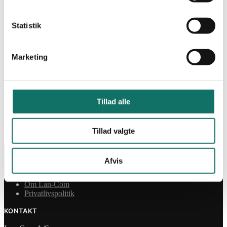
Min Konto
Statistik
Log ind
Marketing
Påkrævet
Brugernavn eller e-mailadresse
*
Påkrævet
Adgangskode
*
Tillad alle
Husk mig
Log ind
Mistet din adgangskode?
Tillad valgte
INFORMATION
Afvis
Salgs- og leveringsbetingelser
CSR
Om Lan-Com
Privatlivspolitik
KONTAKT