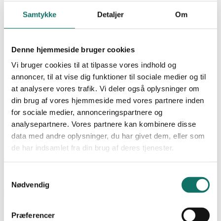
NEXCONEC
WIFI
Samtykke
Detaljer
Om
SALES
Undervisning
Produkter
GIGA-LAN
Denne hjemmeside bruger cookies
LAN-OPTIC
Vi bruger cookies til at tilpasse vores indhold og
LAN-SWITCH
Favoritter
LAN-RACK
annoncer, til at vise dig funktioner til sociale medier og til
POWER-LAN
at analysere vores trafik. Vi deler også oplysninger om
Dokumentation
Bliv kunde
din brug af vores hjemmeside med vores partnere inden
Cases
Viden og nyheder
for sociale medier, annonceringspartnere og
Academy
analysepartnere. Vores partnere kan kombinere disse
0,00
kr.
0
Kursus og uddannelse
data med andre oplysninger, du har givet dem, eller som
Certificering og garanti
de har indsamlet fra din brug af deres tjenester.
Praktik og krav
Om os
Kontakt
Samtykkevalg
0,00
kr.
0
Nødvendig
Forside
/
Min Konto
Præferencer