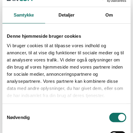
ROUTER
NEXCONEC
WIFI
Samtykke
Detaljer
Om
SALES
Undervisning
Produkter
GIGA-LAN
Denne hjemmeside bruger cookies
LAN-OPTIC
Vi bruger cookies til at tilpasse vores indhold og
LAN-SWITCH
Favoritter
LAN-RACK
annoncer, til at vise dig funktioner til sociale medier og til
POWER-LAN
at analysere vores trafik. Vi deler også oplysninger om
Dokumentation
Bliv kunde
Cases
din brug af vores hjemmeside med vores partnere inden
Viden og nyheder
for sociale medier, annonceringspartnere og
Academy
analysepartnere. Vores partnere kan kombinere disse
0,00
kr.
0
Kursus og uddannelse
data med andre oplysninger, du har givet dem, eller som
Certificering og garanti
Praktik og krav
de har indsamlet fra din brug af deres tjenester.
Om os
Kontakt
Samtykkevalg
0,00
kr.
0
Nødvendig
Forside
/
Min Konto