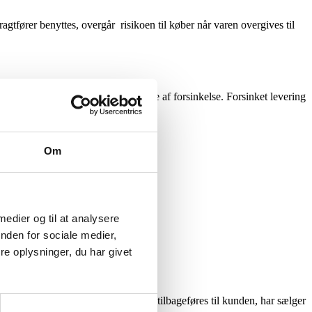
gtfører benyttes, overgår risikoen til køber når varen overgives til
er sig ethvert ansvar for følgerne af forsinkelse. Forsinket levering
Om
 medier og til at analysere
nden for sociale medier,
e oplysninger, du har givet
 mangler. Hvis fejl/mangel ikke kan tilbageføres til kunden, har sælger