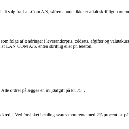
 salg fra Lan-Com A/S, såfremt andet ikke er aftalt skriftligt parterne 
følge af ændringer i leverandørpris, toldsats, afgifter og valutakurse
t af LAN-COM A/S, enten skriftlig eller pr. telefon.
Alle ordrer pålægges en miljøafgift på kr. 75,-.
es kredit. Ved forsinket betaling svares morarente med 2% procent pr. p