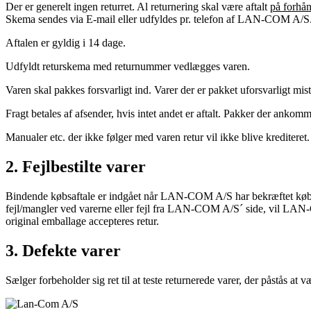
Der er generelt ingen returret. Al returnering skal være aftalt
på forhå
Skema sendes via E-mail eller udfyldes pr. telefon af LAN-COM A/S
Aftalen er gyldig i 14 dage.
Udfyldt returskema med returnummer vedlægges varen.
Varen skal pakkes forsvarligt ind. Varer der er pakket uforsvarligt miste
Fragt betales af afsender, hvis intet andet er aftalt. Pakker der ankomm
Manualer etc. der ikke følger med varen retur vil ikke blive krediteret.
2. Fejlbestilte varer
Bindende købsaftale er indgået når LAN-COM A/S har bekræftet købere
fejl/mangler ved varerne eller fejl fra LAN-COM A/S´ side, vil LAN-
original emballage accepteres retur.
3. Defekte varer
Sælger forbeholder sig ret til at teste returnerede varer, der påstås at 