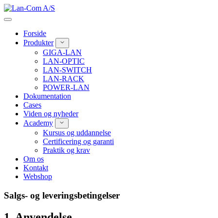
Spring
til
indhold
Forside
Produkter
GIGA-LAN
LAN-OPTIC
LAN-SWITCH
LAN-RACK
POWER-LAN
Dokumentation
Cases
Viden og nyheder
Academy
Kursus og uddannelse
Certificering og garanti
Praktik og krav
Om os
Kontakt
Webshop
Salgs- og leveringsbetingelser
1. Anvendelse