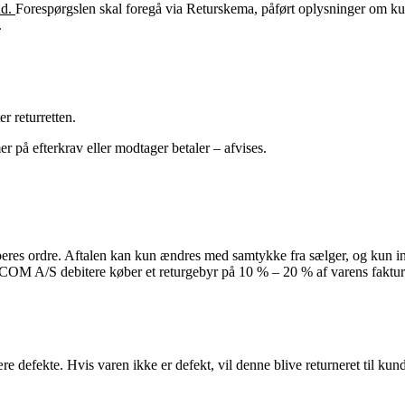
nd.
Forespørgslen skal foregå via Returskema, påført oplysninger om k
.
r returretten.
er på efterkrav eller modtager betaler – afvises.
s ordre. Aftalen kan kun ændres med samtykke fra sælger, og kun indt
COM A/S debitere køber et returgebyr på 10 % – 20 % af varens faktura
være defekte. Hvis varen ikke er defekt, vil denne blive returneret til ku