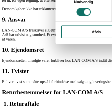
ret til, for egen regning, at eftersende det manglende, eller foretage en
Nødvendig
Dersom køber ikke har reklameret inden 3 måneder efter varens modt
9. Ansvar
LAN-COM A/S fraskriver sig ethvert ansvar af nogen art for eventuell
Afvis
A/S har udvist uagtsomhed. Et evt. erstatningsansvar for LAN-COM A/S
af varen.
10. Ejendomsret
Ejendomsretten til solgte varer forbliver hos LAN-COM A/S indtil diss
11. Tvister
Enhver tvist som måtte opstå i forbindelse med salgs- og leveringsbet
Returbestemmelser for LAN-COM A/S
1. Returaftale