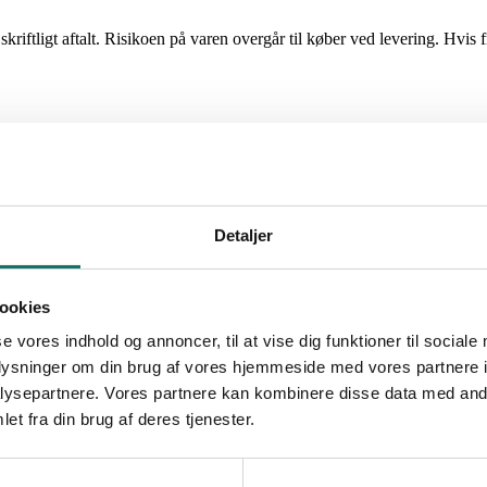
ligt aftalt. Risikoen på varen overgår til køber ved levering. Hvis fra
 baseret på oplysninger fra LAN-COM leverandører. LAN-COM A/S fraskriv
Detaljer
ookies
ende overholdelse af elektrostatisk beskyttelse.
se vores indhold og annoncer, til at vise dig funktioner til sociale
dskade, transport m.v.
oplysninger om din brug af vores hjemmeside med vores partnere i
 brug.
ysepartnere. Vores partnere kan kombinere disse data med andr
et fra din brug af deres tjenester.
 dage fra varen er modtaget, reklamere skriftligt over eventuelle fejl og