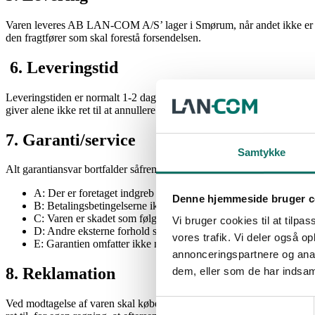
Varen leveres AB LAN-COM A/S’ lager i Smørum, når andet ikke er skrift
den fragtfører som skal forestå forsendelsen.
6. Leveringstid
Leveringstiden er normalt 1-2 dage fra bestilling. Leveringstiden er
giver alene ikke ret til at annullere ordre.
7. Garanti/service
Samtykke
Alt garantiansvar bortfalder såfremt:
A: Der er foretaget indgreb i varen uden sælgers samtykke.
Denne hjemmeside bruger c
B: Betalingsbetingelserne ikke er overholdt.
C: Varen er skadet som følge af ukyndig behandling såsom mangl
Vi bruger cookies til at tilpas
D: Andre eksterne forhold som f.eks. brand, indbrud/tyveri, van
vores trafik. Vi deler også 
E: Garantien omfatter ikke normal slidtage som følge af normalt
annonceringspartnere og anal
8. Reklamation
dem, eller som de har indsaml
Ved modtagelse af varen skal køber inspicere denne og straks, senest 8
Samtykkevalg