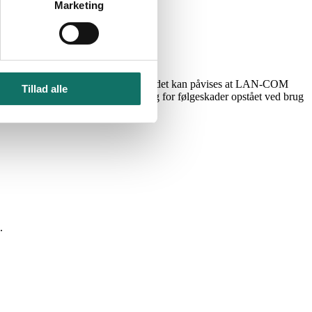
ret.
Marketing
r LAN-COM A/S.
jl eller mangler ved varen, med mindre det kan påvises at LAN-COM
Tillad alle
. LAN-COM A/S er ej eller ansvarlig for følgeskader opstået ved brug
.