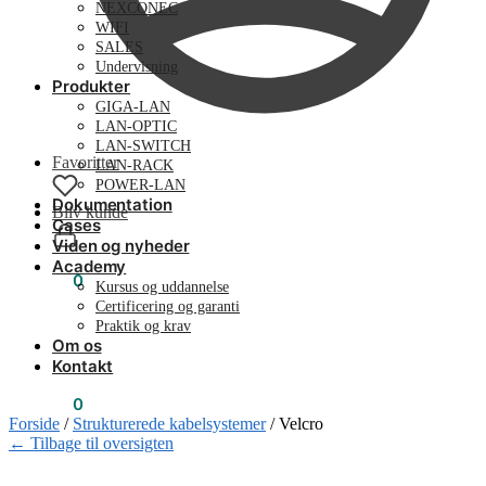
NEXCONEC
WIFI
SALES
Undervisning
Produkter
GIGA-LAN
LAN-OPTIC
LAN-SWITCH
Favoritter
LAN-RACK
POWER-LAN
Dokumentation
Bliv kunde
Cases
Viden og nyheder
Academy
0,00
kr.
0
Kursus og uddannelse
Certificering og garanti
Praktik og krav
Om os
Kontakt
0,00
kr.
0
Forside
/
Strukturerede kabelsystemer
/
Velcro
← Tilbage til oversigten