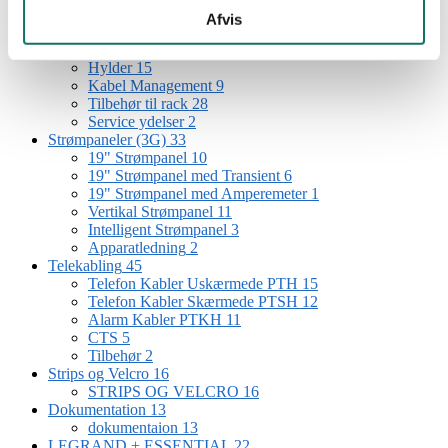
19" Vægbeslag
2
Afvis
Åbne Rack
2
Udendørs rack
1
Hylder
15
Kabel Management
9
Tilbehør til rack
28
Service ydelser
2
Strømpaneler (3G)
33
19" Strømpanel
10
19" Strømpanel med Transient
6
19" Strømpanel med Amperemeter
1
Vertikal Strømpanel
11
Intelligent Strømpanel
3
Apparatledning
2
Telekabling
45
Telefon Kabler Uskærmede PTH
15
Telefon Kabler Skærmede PTSH
12
Alarm Kabler PTKH
11
CTS
5
Tilbehør
2
Strips og Velcro
16
STRIPS OG VELCRO
16
Dokumentation
13
dokumentaion
13
LEGRAND + ESSENTIAL
22