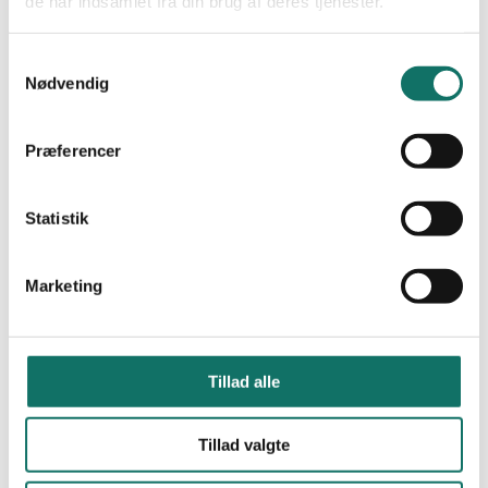
de har indsamlet fra din brug af deres tjenester.
Light Link MPO
46
Værktøj og renseprodukter
26
Fusions splidser og tilbehør
5
Samtykkevalg
Søm, kassetter og Tilbehør
22
Nødvendig
Muffer, Brønde og Tilbehør
8
Fiber optiske Skabe og Vægbokse
16
19" Fiber optiske Patchbokse
13
Præferencer
Multimode Mellemled
10
Singlemode Mellemled
11
Multimode Pigtails
10
Singlemode Pigtails
15
Statistik
Multimode Fiber optiske Kabler
5
Singlemode Fiber optiske Kabler
20
Patchkabler
226
Marketing
Singlemode Patch Kabler
64
Kategori 6A Patch Kabler
34
Kategori 6 Patch Kabler
21
Multimode OM1 Patch Kabler
6
Multimode OM2 Patch Kabler
9
Tillad alle
Multimode OM3 Patch Kabler
14
Multimode OM4 Patch Kabler
19
Tilbehør for patchkbl
8
RACKSKABE
108
Tillad valgte
Gulv og Server Rack
20
Vægskabe
29