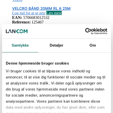
VELCRO BÅND 20MM RL A 25M
Log ind for at se pris
Læs mere
EAN:
5706683012532
Reference:
125467
309 rl på lager
Viser 2 resultater
Samtykke
Detaljer
Om
FILTRE
Strukturerede kabelsystemer
124
Denne hjemmeside bruger cookies
Datakabler
28
RJ45 Jacks
17
Vi bruger cookies til at tilpasse vores indhold og
RJ45 Plugs & tyller
16
annoncer, til at vise dig funktioner til sociale medier og til
Patch Paneler
8
at analysere vores trafik. Vi deler også oplysninger om
Dataudtag
25
Splittere, mellemled, mm.
10
din brug af vores hjemmeside med vores partnere inden
LSA
6
for sociale medier, annonceringspartnere og
Tilbehør + labels & software
3
analysepartnere. Vores partnere kan kombinere disse
Værktøj
7
Velcro
2
data med andre oplysninger, du har givet dem, eller som
Fiberoptik
224