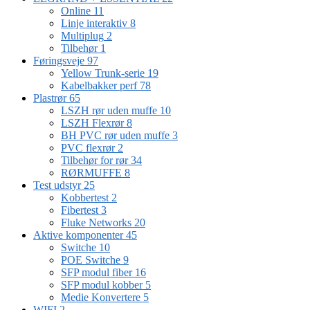
Online
11
Linje interaktiv
8
Multiplug
2
Tilbehør
1
Føringsveje
97
Yellow Trunk-serie
19
Kabelbakker perf
78
Plastrør
65
LSZH rør uden muffe
10
LSZH Flexrør
8
BH PVC rør uden muffe
3
PVC flexrør
2
Tilbehør for rør
34
RØRMUFFE
8
Test udstyr
25
Kobbertest
2
Fibertest
3
Fluke Networks
20
Aktive komponenter
45
Switche
10
POE Switche
9
SFP modul fiber
16
SFP modul kobber
5
Medie Konvertere
5
WIFI
2