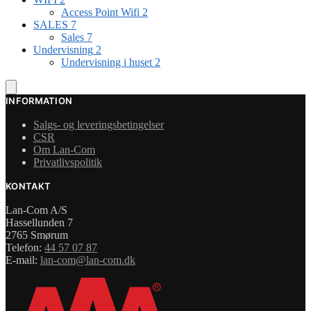
Access Point Wifi
2
SALES
7
Sales
7
Undervisning
2
Undervisning i huset
2
INFORMATION
Salgs- og leveringsbetingelser
CSR
Om Lan-Com
Privatlivspolitik
KONTAKT
Lan-Com A/S
Hassellunden 7
2765 Smørum
Telefon:
44 57 07 87
E-mail:
lan-com@lan-com.dk