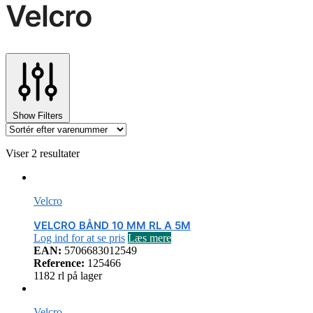
Velcro
Show Filters
Viser 2 resultater
Velcro
VELCRO BÅND 10 MM RL A 5M
Log ind for at se pris
Læs mere
EAN:
5706683012549
Reference:
125466
1182 rl på lager
Velcro