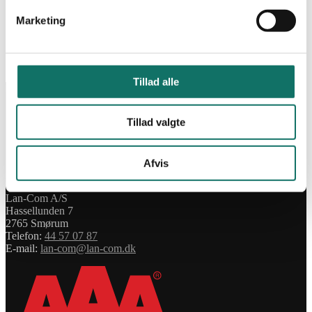
Favoritter
Marketing
Produkt
Pris
Lagerstatus
No products in your wishlist
Tillad alle
INFORMATION
Salgs- og leveringsbetingelser
Tillad valgte
CSR
Om Lan-Com
Privatlivspolitik
Afvis
KONTAKT
Lan-Com A/S
Hassellunden 7
2765 Smørum
Telefon:
44 57 07 87
E-mail:
lan-com@lan-com.dk