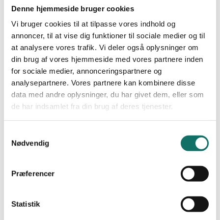
NEXCONEC
Denne hjemmeside bruger cookies
WIFI
SALES
Vi bruger cookies til at tilpasse vores indhold og
Undervisning
annoncer, til at vise dig funktioner til sociale medier og til
Produkter
at analysere vores trafik. Vi deler også oplysninger om
GIGA-LAN
LAN-OPTIC
din brug af vores hjemmeside med vores partnere inden
LAN-SWITCH
for sociale medier, annonceringspartnere og
Favoritter
LAN-RACK
analysepartnere. Vores partnere kan kombinere disse
POWER-LAN
Dokumentation
data med andre oplysninger, du har givet dem, eller som
Bliv kunde
Cases
de har indsamlet fra din brug af deres tjenester.
Viden og nyheder
Academy
0,00
kr.
0
Kursus og uddannelse
Samtykkevalg
Certificering og garanti
Nødvendig
Praktik og krav
Om os
Kontakt
Præferencer
0,00
kr.
0
Forside
/
Favoritter
Statistik