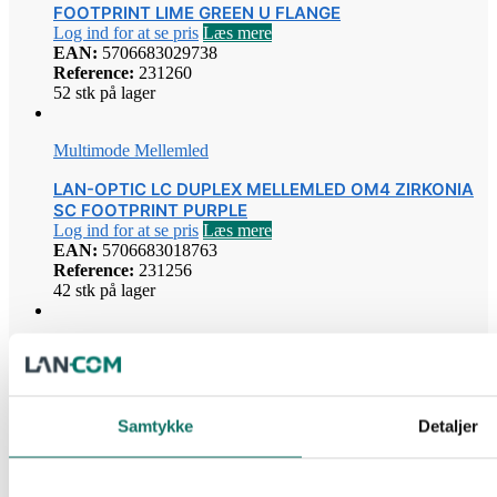
FOOTPRINT LIME GREEN U FLANGE
Log ind for at se pris
Læs mere
EAN:
5706683029738
Reference:
231260
52 stk på lager
Multimode Mellemled
LAN-OPTIC LC DUPLEX MELLEMLED OM4 ZIRKONIA
SC FOOTPRINT PURPLE
Log ind for at se pris
Læs mere
EAN:
5706683018763
Reference:
231256
42 stk på lager
Multimode Mellemled
LC-MELLEMLED DUPLEX OM3 3-PUNKT LÅS
ZIRKONIA SC FOOTPRINT AQUA
Samtykke
Detaljer
Log ind for at se pris
Læs mere
EAN:
5706683016318
Reference:
231253
225 stk på lager