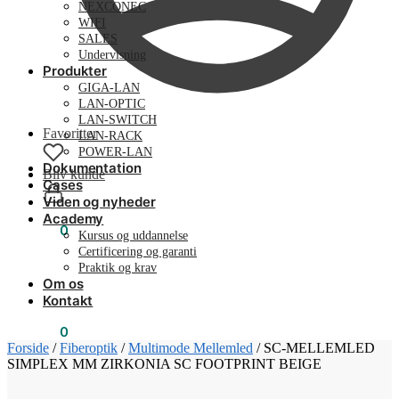
NEXCONEC
WIFI
SALES
Undervisning
Produkter
GIGA-LAN
LAN-OPTIC
LAN-SWITCH
Favoritter
LAN-RACK
POWER-LAN
Dokumentation
Bliv kunde
Cases
Viden og nyheder
Academy
0,00
kr.
0
Kursus og uddannelse
Certificering og garanti
Praktik og krav
Om os
Kontakt
0,00
kr.
0
Forside
/
Fiberoptik
/
Multimode Mellemled
/
SC-MELLEMLED
SIMPLEX MM ZIRKONIA SC FOOTPRINT BEIGE