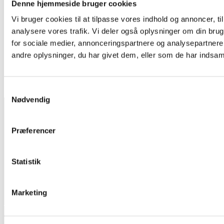
Denne hjemmeside bruger cookies
Vi bruger cookies til at tilpasse vores indhold og annoncer, til 
Multimode Mellemled
analysere vores trafik. Vi deler også oplysninger om din br
LAN-OPTIC SC DUPLEX MELLEMLED OM3 ZIRKONIA
for sociale medier, annonceringspartnere og analysepartner
AQUA
andre oplysninger, du har givet dem, eller som de har indsamle
Log ind for at se pris
Læs mere
EAN:
5706683012686
Reference:
231234
27 stk på lager
Samtykkevalg
Nødvendig
INFORMATION
Salgs- og leveringsbetingelser
CSR
Præferencer
Om Lan-Com
Privatlivspolitik
Statistik
KONTAKT
Lan-Com A/S
Hassellunden 7
Marketing
2765 Smørum
Telefon:
44 57 07 87
E-mail:
lan-com@lan-com.dk