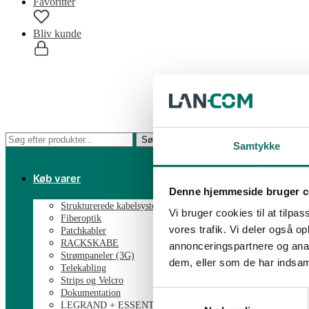
Favoritter
Bliv kunde
0,00
kr.
0
Søg
Søg
Samtykke
efter:
Køb varer
Denne hjemmeside bruger c
Strukturerede kabelsystemer
Vi bruger cookies til at tilpas
Fiberoptik
vores trafik. Vi deler også 
Patchkabler
RACKSKABE
annonceringspartnere og anal
Strømpaneler (3G)
dem, eller som de har indsaml
Telekabling
Strips og Velcro
Dokumentation
Samtykkevalg
LEGRAND + ESSENTIAL