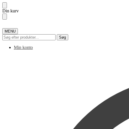
Skip
Skip
Din kurv
to
to
navigation
content
MENU
Søg
Søg
efter:
Min konto