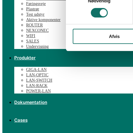
Nødvendig
Føringsveje
Plastrør
Test udstyr
Aktive komponenter
ROUTER
NEXCONEC
WIFI
Afvis
SALES
Undervisning
Produkter
GIGA-LAN
LAN-OPTIC
LAN-SWITCH
LAN-RACK
POWER-LAN
Dokumentation
Cases