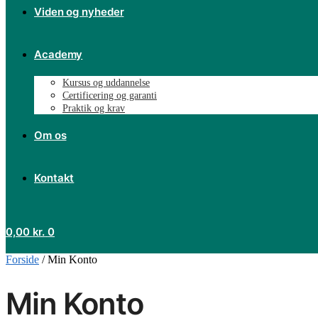
Viden og nyheder
Academy
Kursus og uddannelse
Certificering og garanti
Praktik og krav
Om os
Kontakt
0,00
kr.
0
Forside
/
Min Konto
Min Konto