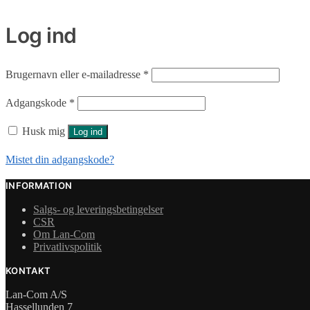
Log ind
Påkrævet
Brugernavn eller e-mailadresse
*
Påkrævet
Adgangskode
*
Husk mig
Log ind
Mistet din adgangskode?
INFORMATION
Salgs- og leveringsbetingelser
CSR
Om Lan-Com
Privatlivspolitik
KONTAKT
Lan-Com A/S
Hassellunden 7