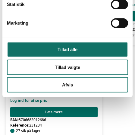
k
Statistik
Log ind for at s
e
v
Marketing
EAN:
570668301
a
Reference:
2312
l
67 stk på lag
g
Tillad alle
Tillad valgte
MULTIMODE MELLEMLED
Afvis
LAN-OPTIC SC DUPLEX MELLEMLED OM3
ZIRKONIA AQUA
Log ind for at se pris
Læs mere
EAN:
5706683012686
Reference:
231234
27 stk på lager