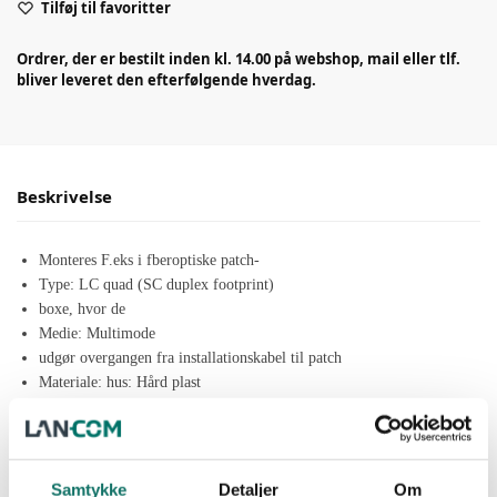
Tilføj til favoritter
Ordrer, der er bestilt inden kl. 14.00 på webshop, mail eller tlf.
bliver leveret den efterfølgende hverdag.
Beskrivelse
Monteres F.eks i fberoptiske patch-
Type: LC quad (SC duplex footprint)
boxe, hvor de
Medie: Multimode
udgør overgangen fra installationskabel til patch
Materiale: hus: Hård plast
kabel. Størrelsen er den samme som SC duplex og
Ferrule: Zirkonia
passer derfor i samme paneler og udtag som SC-
Farve: Beige
Samtykke
Detaljer
Om