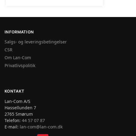
INFORMATION
Salgs- og leveringsbetingelser
CSR
Om Lan-Com
Privatlivspolitik
KONTAKT
Lan-Com A/S
Hassellunden 7
2765 Smørum
Telefon:
44 57 07 87
E-mail:
lan-com@lan-com.dk