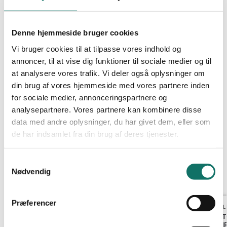
duplex
Fabrikat: LAN-OPTIC
Denne hjemmeside bruger cookies
Pakning: 1 stk
Vi bruger cookies til at tilpasse vores indhold og
annoncer, til at vise dig funktioner til sociale medier og til
at analysere vores trafik. Vi deler også oplysninger om
din brug af vores hjemmeside med vores partnere inden
for sociale medier, annonceringspartnere og
analysepartnere. Vores partnere kan kombinere disse
data med andre oplysninger, du har givet dem, eller som
de har indsamlet fra din brug af deres tjenester.
Varenummer (SKU):
231254
Kategori:
Multimode Mellemled
S
Nødvendig
a
Relaterede varer
m
t
Præferencer
MULTIMODE MEL
y
LAN-OPTIC S
k
ZIRKONIA SIM