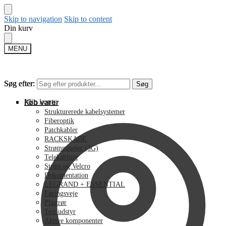
Skip to navigation
Skip to content
Din kurv
MENU
Søg efter:
Søg efter:
Søg
Søg
Min konto
Køb varer
Strukturerede kabelsystemer
Fiberoptik
Patchkabler
RACKSKABE
Strømpaneler (3G)
Telekabling
Strips og Velcro
Dokumentation
LEGRAND + ESSENTIAL
Føringsveje
Plastrør
Test udstyr
Aktive komponenter