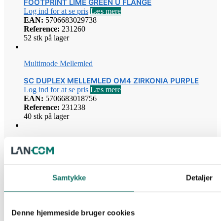
FOOTPRINT LIME GREEN U FLANGE
Log ind for at se pris
Læs mere
EAN:
5706683029738
Reference:
231260
52 stk på lager
Multimode Mellemled
SC DUPLEX MELLEMLED OM4 ZIRKONIA PURPLE
Log ind for at se pris
Læs mere
EAN:
5706683018756
Reference:
231238
40 stk på lager
Multimode Mellemled
LC-MELLEMLED DUPLEX OM3 3-PUNKT LÅS
ZIRKONIA SC FOOTPRINT AQUA
Log ind for at se pris
Læs mere
Samtykke
Detaljer
EAN:
5706683016318
Reference:
231253
225 stk på lager
Denne hjemmeside bruger cookies