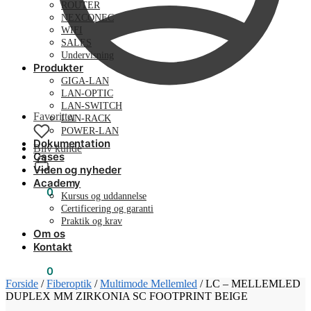
ROUTER
NEXCONEC
WIFI
SALES
Undervisning
Produkter
GIGA-LAN
LAN-OPTIC
LAN-SWITCH
Favoritter
LAN-RACK
POWER-LAN
Dokumentation
Bliv kunde
Cases
Viden og nyheder
Academy
0,00
kr.
0
Kursus og uddannelse
Certificering og garanti
Praktik og krav
Om os
Kontakt
0,00
kr.
0
Forside
/
Fiberoptik
/
Multimode Mellemled
/
LC – MELLEMLED
DUPLEX MM ZIRKONIA SC FOOTPRINT BEIGE