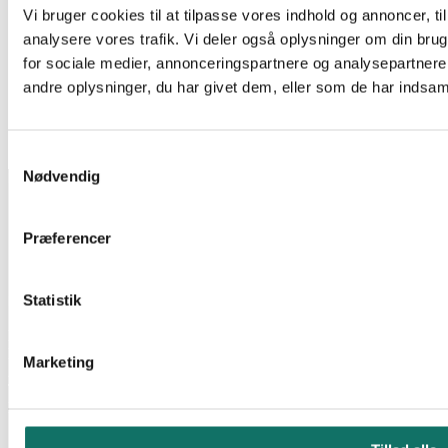
Vi bruger cookies til at tilpasse vores indhold og annoncer, til 
Multimode Mellemled
analysere vores trafik. Vi deler også oplysninger om din br
LAN-OPTIC LC DUPLEX MELLEMLED OM4 ZIRKONIA
for sociale medier, annonceringspartnere og analysepartner
SC FOOTPRINT PURPLE
andre oplysninger, du har givet dem, eller som de har indsamle
Log ind for at se pris
Læs mere
EAN:
5706683018763
Reference:
231256
42 stk på lager
Samtykkevalg
Nødvendig
INFORMATION
Salgs- og leveringsbetingelser
CSR
Præferencer
Om Lan-Com
Privatlivspolitik
Statistik
KONTAKT
Lan-Com A/S
Hassellunden 7
Marketing
2765 Smørum
Telefon:
44 57 07 87
E-mail:
lan-com@lan-com.dk