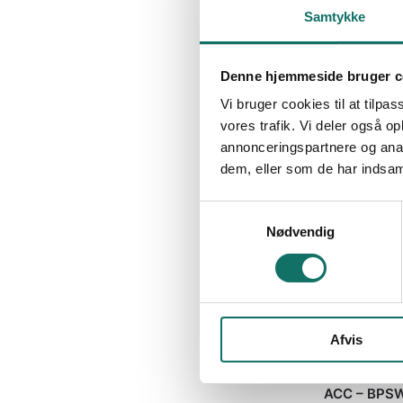
Reference:
275
Samtykke
Tilgængelig 
Denne hjemmeside bruger c
Vi bruger cookies til at tilpas
vores trafik. Vi deler også 
annonceringspartnere og anal
dem, eller som de har indsaml
S
Nødvendig
a
m
t
y
k
Afvis
k
e
UKATEGORISER
v
ACC – BPSW