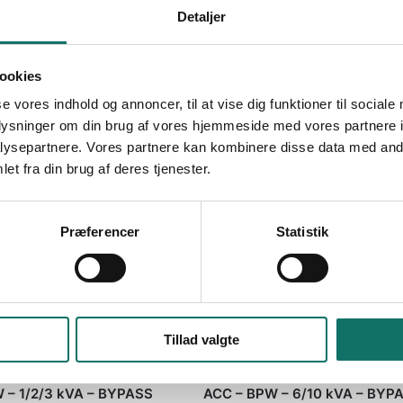
212
Reference:
275214
Detaljer
på restordre
Tilgængelig på restordre
ookies
se vores indhold og annoncer, til at vise dig funktioner til sociale
oplysninger om din brug af vores hjemmeside med vores partnere i
ysepartnere. Vores partnere kan kombinere disse data med andr
et fra din brug af deres tjenester.
Præferencer
Statistik
Tillad valgte
ET
UKATEGORISERET
 – 1/2/3 kVA – BYPASS
ACC – BPW – 6/10 kVA – BYP