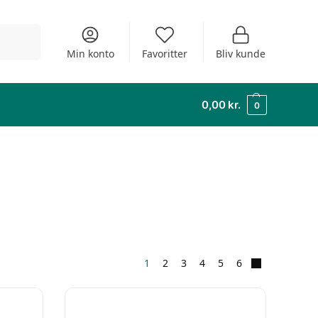
Søg
Min konto
Favoritter
Bliv kunde
0,00
kr.
0
1
2
3
4
5
6