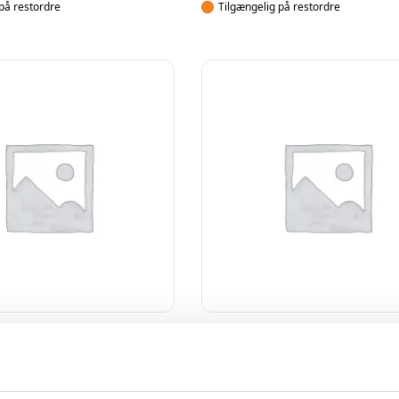
på restordre
Tilgængelig på restordre
ET
UKATEGORISERET
ATxx [min]
UPS – SNMP KORT
t se pris
Log ind for at se pris
EAN: