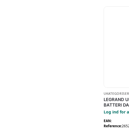
UKATEGORISER
LEGRAND U
BATTERI DA
Log ind for a
EAN:
Reference:
265