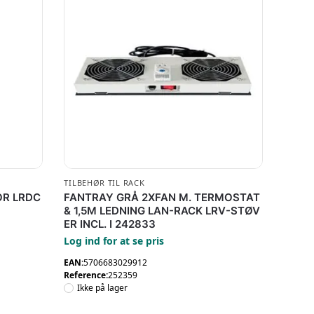
TILBEHØR TIL RACK
OR LRDC
FANTRAY GRÅ 2XFAN M. TERMOSTAT
& 1,5M LEDNING LAN-RACK LRV-STØV
ER INCL. I 242833
Log ind for at se pris
EAN:
5706683029912
Reference:
252359
Ikke på lager