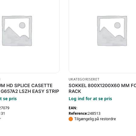
N
UKATEGORISERET
UM HD SPLICE CASETTE
SOKKEL 800X1200X60 MM F
 G657A2 LSZH EASY STRIP
RACK
t se pris
Log ind for at se pris
27079
EAN:
131
Reference:
248513
r
Tilgængelig på restordre