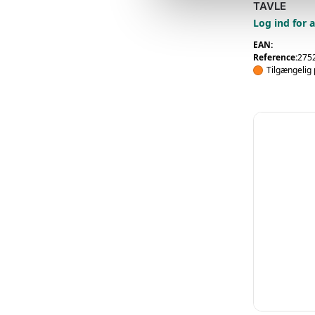
a
TAVLE
l
Log ind for a
g
EAN:
Reference:
275
Tilgængelig 