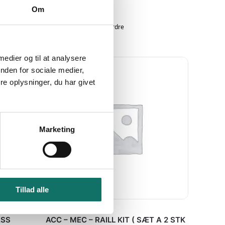
EAN:
Om
Reference:
275216
Tilgængelig på restordre
 medier og til at analysere
nden for sociale medier,
e oplysninger, du har givet
Marketing
Tillad alle
UKATEGORISERET
ASS
ACC – MEC – RAILL KIT ( SÆT A 2 STK