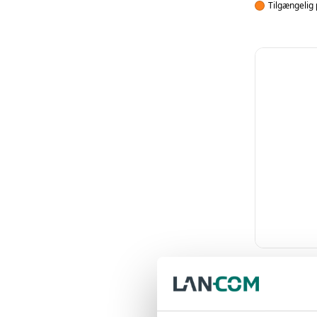
Tilgængelig 
UKATEGORISER
UPS + 1 EPB
Log ind for a
EAN: