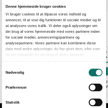
Denne hjemmeside bruger cookies
Varenummer (SKU):
275220
Vi bruger cookies til at tilpasse vores indhold og
Kategori:
Ukategoriseret
annoncer, til at vise dig funktioner til sociale medier og til
at analysere vores trafik. Vi deler også oplysninger om
din brug af vores hjemmeside med vores partnere inden
Relaterede varer
for sociale medier, annonceringspartnere og
analysepartnere. Vores partnere kan kombinere disse
data med andre oplysninger, du har givet dem, eller som
UKATEGORISERET
UKATEGORISERET
de har indsamlet fra din brug af deres tjenester.
3000VA UPS + 1 EPBAT ( 20 MIN )
3000VA UPS + 
Log ind for at se pris
Log ind for at s
S
Læs mere
Nødvendig
a
EAN:
EAN:
m
Reference:
275252
Reference:
2752
t
Tilgængelig på restordre
Tilgængelig p
Præferencer
y
k
k
Statistik