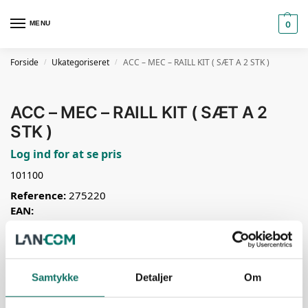
MENU
0
Forside
Ukategoriseret
ACC – MEC – RAILL KIT ( SÆT A 2 STK )
/
/
ACC – MEC – RAILL KIT ( SÆT A 2
STK )
Log ind for at se pris
101100
Reference:
275220
EAN:
Basisenhed:
STK
Print
Tilføj til favoritter
Samtykke
Detaljer
Om
Ordrer, der er bestilt inden kl. 14.00 på webshop, mail eller tlf.
bliver leveret den efterfølgende hverdag.