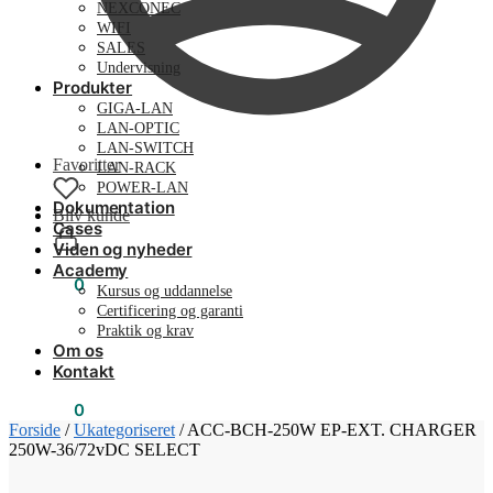
NEXCONEC
WIFI
SALES
Undervisning
Produkter
GIGA-LAN
LAN-OPTIC
LAN-SWITCH
Favoritter
LAN-RACK
POWER-LAN
Dokumentation
Bliv kunde
Cases
Viden og nyheder
Academy
0,00
kr.
0
Kursus og uddannelse
Certificering og garanti
Praktik og krav
Om os
Kontakt
0,00
kr.
0
Forside
/
Ukategoriseret
/
ACC-BCH-250W EP-EXT. CHARGER
250W-36/72vDC SELECT