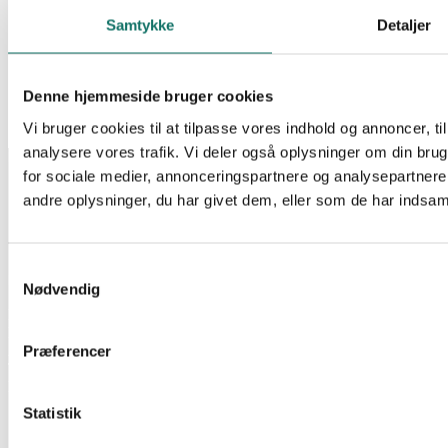
Ukategoriseret
Samtykke
Detaljer
BATTERIKABINET M/2 STRENGE 9Ah BATTERIER
Log ind for at se pris
Læs mere
EAN:
Denne hjemmeside bruger cookies
Reference:
275216
Tilgængelig på restordre
Vi bruger cookies til at tilpasse vores indhold og annoncer, til 
analysere vores trafik. Vi deler også oplysninger om din br
INFORMATION
for sociale medier, annonceringspartnere og analysepartner
Salgs- og leveringsbetingelser
andre oplysninger, du har givet dem, eller som de har indsamle
CSR
Om Lan-Com
Privatlivspolitik
Samtykkevalg
KONTAKT
Nødvendig
Lan-Com A/S
Hassellunden 7
Præferencer
2765 Smørum
Telefon:
44 57 07 87
E-mail:
lan-com@lan-com.dk
Statistik