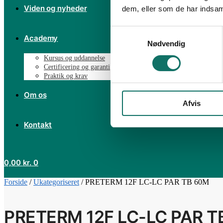
Viden og nyheder
dem, eller som de har indsaml
Samtykkevalg
Academy
Nødvendig
Kursus og uddannelse
Certificering og garanti
Praktik og krav
Om os
Afvis
Kontakt
0,00
kr.
0
Forside
/
Ukategoriseret
/
PRETERM 12F LC-LC PAR TB 60M
PRETERM 12F LC-LC PAR T