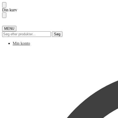
Skip
Skip
Din kurv
to
to
navigation
content
MENU
Søg
Søg
efter:
Min konto