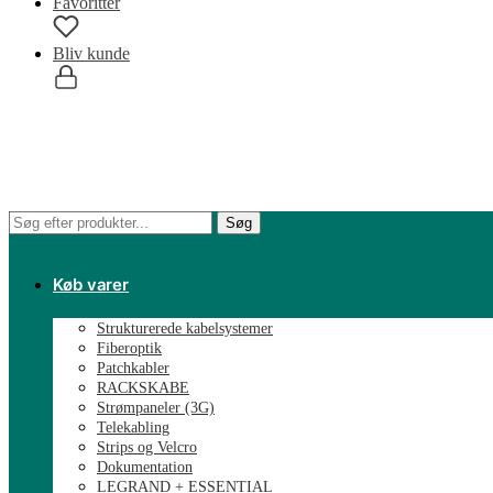
Favoritter
Bliv kunde
0,00
kr.
0
Søg
Søg
efter:
Køb varer
Strukturerede kabelsystemer
Fiberoptik
Patchkabler
RACKSKABE
Strømpaneler (3G)
Telekabling
Strips og Velcro
Dokumentation
LEGRAND + ESSENTIAL