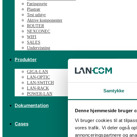
Føringsveje
Plastrør
Test udstyr
Aktive komponenter
ROUTER
NEXCONEC
WIFI
SALES
Undervisning
Produkter
GIGA-LAN
LAN-OPTIC
LAN-SWITCH
LAN-RACK
Samtykke
POWER-LAN
Dokumentation
Denne hjemmeside bruger c
Vi bruger cookies til at tilpas
Cases
vores trafik. Vi deler også 
annonceringspartnere og anal