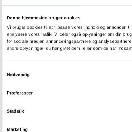
BATTERIKABINET M/2 STRENGE 9Ah BATTERIER
Log ind for at se pris
Læs mere
EAN:
Denne hjemmeside bruger cookies
Reference:
275216
Tilgængelig på restordre
Vi bruger cookies til at tilpasse vores indhold og annoncer, til 
analysere vores trafik. Vi deler også oplysninger om din br
INFORMATION
for sociale medier, annonceringspartnere og analysepartner
Salgs- og leveringsbetingelser
andre oplysninger, du har givet dem, eller som de har indsamle
CSR
Om Lan-Com
Privatlivspolitik
Samtykkevalg
KONTAKT
Nødvendig
Lan-Com A/S
Hassellunden 7
2765 Smørum
Præferencer
Telefon:
44 57 07 87
E-mail:
lan-com@lan-com.dk
Statistik
Marketing