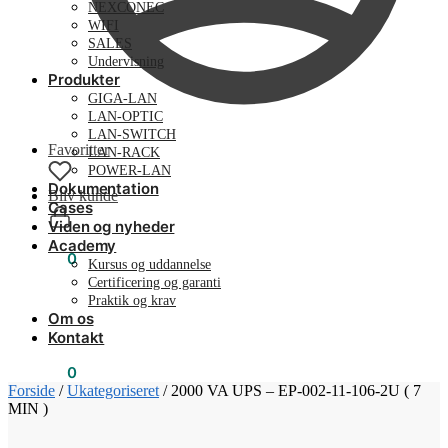
NEXCONEC
WIFI
SALES
Undervisning
Produkter
GIGA-LAN
LAN-OPTIC
LAN-SWITCH
Favoritter
LAN-RACK
POWER-LAN
Dokumentation
Bliv kunde
Cases
Viden og nyheder
Academy
0,00
kr.
0
Kursus og uddannelse
Certificering og garanti
Praktik og krav
Om os
Kontakt
0,00
kr.
0
Forside
/
Ukategoriseret
/
2000 VA UPS – EP-002-11-106-2U ( 7
MIN )