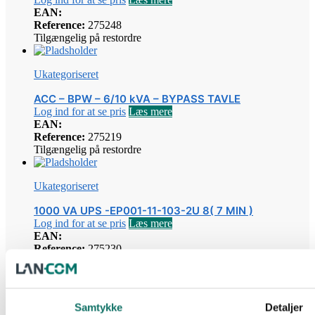
EAN:
Reference:
275248
Tilgængelig på restordre
Ukategoriseret
ACC – BPW – 6/10 kVA – BYPASS TAVLE
Log ind for at se pris
Læs mere
EAN:
Reference:
275219
Tilgængelig på restordre
Ukategoriseret
1000 VA UPS -EP001-11-103-2U 8( 7 MIN )
Log ind for at se pris
Læs mere
EAN:
Reference:
275230
Tilgængelig på restordre
Ukategoriseret
Samtykke
Detaljer