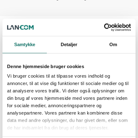
Beskrivelse
Samtykke
Detaljer
Om
Anvendes stort set i alle industrier,
Materiale: Rustfrit stål pregalvaniseret
Herved sikres kabler og ledninger for
Denne hjemmeside bruger cookies
Størrelse:L430xB44xH80 mm
hospitaler ect.
Vi bruger cookies til at tilpasse vores indhold og
Tykkelse: 1,5mm
annoncer, til at vise dig funktioner til sociale medier og til
kontorbyggeri, uddannelsesinstitutioner,
at analysere vores trafik. Vi deler også oplysninger om
Diameter (monterings huller): Ø9x20mm
din brug af vores hjemmeside med vores partnere inden
og styr på ledningsføringen.
for sociale medier, annonceringspartnere og
Samler kabler, ledninger samt rør og holder
analysepartnere. Vores partnere kan kombinere disse
unødvendig slitage og vedholder performance.
data med andre oplysninger, du har givet dem, eller som
de har indsamlet fra din brug af deres tjenester.
Varenummer (SKU):
614008