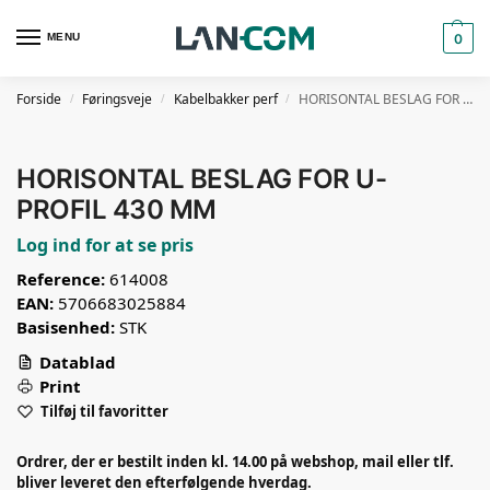
MENU
0
Forside
Føringsveje
Kabelbakker perf
HORISONTAL BESLAG FOR U-PROFIL 430 MM
/
/
/
HORISONTAL BESLAG FOR U-
PROFIL 430 MM
Log ind for at se pris
Reference:
614008
EAN:
5706683025884
Basisenhed:
STK
Datablad
Print
Tilføj til favoritter
Ordrer, der er bestilt inden kl. 14.00 på webshop, mail eller tlf.
bliver leveret den efterfølgende hverdag.