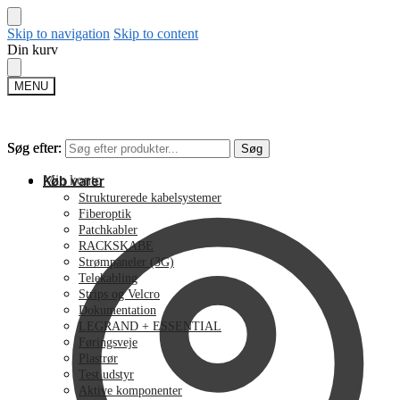
Skip to navigation
Skip to content
Din kurv
MENU
Søg efter:
Søg efter:
Søg
Søg
Min konto
Køb varer
Strukturerede kabelsystemer
Fiberoptik
Patchkabler
RACKSKABE
Strømpaneler (3G)
Telekabling
Strips og Velcro
Dokumentation
LEGRAND + ESSENTIAL
Føringsveje
Plastrør
Test udstyr
Aktive komponenter