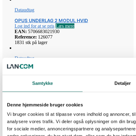
Dataudtag
OPUS UNDERLAG 2 MODUL HVID
Log ind for at se pris
Læs mere
EAN:
5706683021930
Reference:
126077
1831 stk på lager
Dataudtag
GIGA-LAN DATAUDTAG 2xKEYSTONE HVID OPUS
HVID TYPE O
Log ind for at se pris
Læs mere
Samtykke
Detaljer
EAN:
5706683019883
Reference:
126160
1884 stk på lager
Denne hjemmeside bruger cookies
Dataudtag
Vi bruger cookies til at tilpasse vores indhold og annoncer, til 
analysere vores trafik. Vi deler også oplysninger om din br
DATAUDTAG 2XKEYSTONE 50X50MM LEGRAND
MOSAIC LCS
for sociale medier, annonceringspartnere og analysepartner
Log ind for at se pris
Læs mere