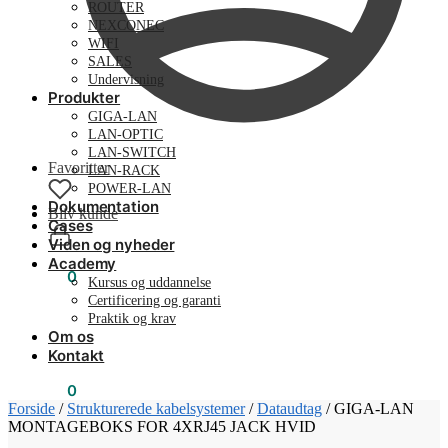
ROUTER
NEXCONEC
WIFI
SALES
Undervisning
Produkter
GIGA-LAN
LAN-OPTIC
LAN-SWITCH
Favoritter
LAN-RACK
POWER-LAN
Dokumentation
Bliv kunde
Cases
Viden og nyheder
Academy
0,00
kr.
0
Kursus og uddannelse
Certificering og garanti
Praktik og krav
Om os
Kontakt
0,00
kr.
0
Forside
/
Strukturerede kabelsystemer
/
Dataudtag
/
GIGA-LAN
MONTAGEBOKS FOR 4XRJ45 JACK HVID