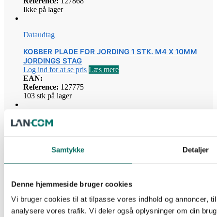
Reference:
127868
Ikke på lager
Dataudtag
KOBBER PLADE FOR JORDING 1 STK. M4 X 10MM
JORDINGS STAG
Log ind for at se pris
Læs mere
EAN:
Reference:
127775
103 stk på lager
Dataudtag
ACTASSI RAMME HVID UDTAG
Log ind for at se pris
Læs mere
Samtykke
Detaljer
EAN:
5706683020360
Reference:
127873
638 stk på lager
Denne hjemmeside bruger cookies
Dataudtag
Vi bruger cookies til at tilpasse vores indhold og annoncer, til 
analysere vores trafik. Vi deler også oplysninger om din br
GIGA-LAN FUGAFIT UNDERLAG 1½ MODUL 50X75