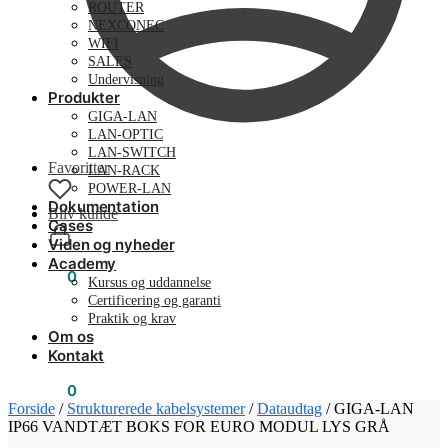
ROUTER
NEXCONEC
WIFI
SALES
Undervisning
Produkter
GIGA-LAN
LAN-OPTIC
LAN-SWITCH
Favoritter
LAN-RACK
POWER-LAN
Dokumentation
Bliv kunde
Cases
Viden og nyheder
Academy
0,00
kr.
0
Kursus og uddannelse
Certificering og garanti
Praktik og krav
Om os
Kontakt
0,00
kr.
0
Forside
/
Strukturerede kabelsystemer
/
Dataudtag
/
GIGA-LAN
IP66 VANDTÆT BOKS FOR EURO MODUL LYS GRÅ