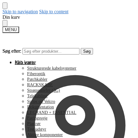
Skip to navigation
Skip to content
Din kurv
MENU
Søg efter:
Søg efter:
Søg
Søg
Min konto
Køb varer
Strukturerede kabelsystemer
Fiberoptik
Patchkabler
RACKSKABE
Strømpaneler (3G)
Telekabling
Strips og Velcro
Dokumentation
LEGRAND + ESSENTIAL
Føringsveje
Plastrør
Test udstyr
Aktive komponenter