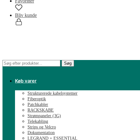
Favoritter
Bliv kunde
0,00
kr.
0
Søg
Søg
efter:
Køb varer
Strukturerede kabelsystemer
Fiberoptik
Patchkabler
RACKSKABE
Strømpaneler (3G)
Telekabling
Strips og Velcro
Dokumentation
LEGRAND + ESSENTIAL