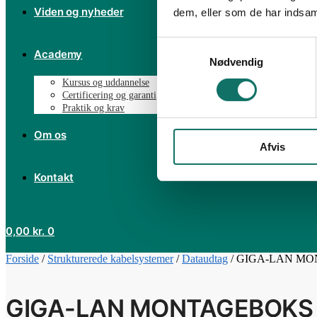
Viden og nyheder
dem, eller som de har indsaml
Samtykkevalg
Academy
Nødvendig
Kursus og uddannelse
Certificering og garanti
Praktik og krav
Om os
Afvis
Kontakt
0,00
kr.
0
Forside
/
Strukturerede kabelsystemer
/
Dataudtag
/
GIGA-LAN MO
GIGA-LAN MONTAGEBOKS 