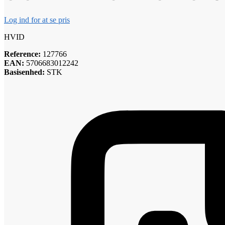
Log ind for at se pris
HVID
Reference:
127766
EAN:
5706683012242
Basisenhed:
STK