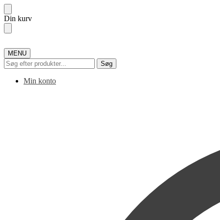
Skip
Skip
Din kurv
to
to
navigation
content
MENU
Søg
Søg
efter:
Min konto