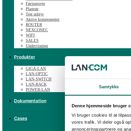
Føringsveje
Plastrør
Test udstyr
Aktive komponenter
ROUTER
NEXCONEC
WIFI
SALES
Undervisning
Produkter
GIGA-LAN
LAN-OPTIC
LAN-SWITCH
LAN-RACK
Samtykke
POWER-LAN
Dokumentation
Denne hjemmeside bruger c
Vi bruger cookies til at tilpas
Cases
vores trafik. Vi deler også 
annonceringspartnere og anal