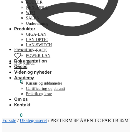
ROUTER
NEXCONEC
WIFI
SALES
Undervisning
Produkter
GIGA-LAN
LAN-OPTIC
LAN-SWITCH
Favoritter
LAN-RACK
POWER-LAN
Dokumentation
Bliv kunde
Cases
Viden og nyheder
Academy
0,00
kr.
0
Kursus og uddannelse
Certificering og garanti
Praktik og krav
Om os
Kontakt
0,00
kr.
0
Forside
/
Ukategoriseret
/
PRETERM 4F ÅBEN-LC PAR TB 45M