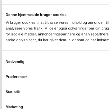
2000 VA + 3 EPBAT ( 98 MIN )
Log ind for at se pris
Læs mere
EAN:
Denne hjemmeside bruger cookies
Reference:
275246
Tilgængelig på restordre
Vi bruger cookies til at tilpasse vores indhold og annoncer, til 
analysere vores trafik. Vi deler også oplysninger om din br
INFORMATION
for sociale medier, annonceringspartnere og analysepartner
Salgs- og leveringsbetingelser
andre oplysninger, du har givet dem, eller som de har indsamle
CSR
Om Lan-Com
Privatlivspolitik
Samtykkevalg
KONTAKT
Nødvendig
Lan-Com A/S
Hassellunden 7
2765 Smørum
Præferencer
Telefon:
44 57 07 87
E-mail:
lan-com@lan-com.dk
Statistik
Marketing