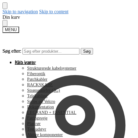
Skip to navigation
Skip to content
Din kurv
MENU
Søg efter:
Søg efter:
Søg
Søg
Min konto
Køb varer
Strukturerede kabelsystemer
Fiberoptik
Patchkabler
RACKSKABE
Strømpaneler (3G)
Telekabling
Strips og Velcro
Dokumentation
LEGRAND + ESSENTIAL
Føringsveje
Plastrør
Test udstyr
Aktive komponenter