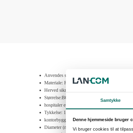
Anvendes stort set i alle industrier,
Materiale: Rustfrit stål pregalvaniseret
Herved sikres kabler og ledninger for
Størrelse:B600xH40 mm
Samtykke
hospitaler ect.
Tykkelse: 1,5mm
Denne hjemmeside bruger c
kontorbyggeri, uddannelsesinstitutioner,
Diameter (monterings huller): Ø8,5x20mm
Vi bruger cookies til at tilpas