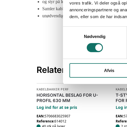
og styr på ledningsføringen.
vores trafik. Vi deler også 
Samler kabler, ledninger samt rør og holder
annonceringspartnere og anal
unødvendig slitage og vedholder performance.
dem, eller som de har indsaml
S
Nødvendig
a
m
t
y
k
Relaterede varer
Afvis
k
e
v
KABELBAKKER PERF
KABEL
a
HORISONTAL BESLAG FOR U-
T-ST
l
PROFIL 630 MM
FOR 
g
Log ind for at se pris
Log in
EAN:
5706683025907
EAN:
5
Reference:
614012
Refere
40 stk på lager
2 s