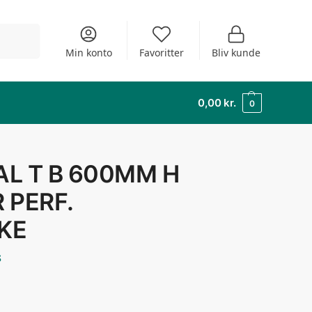
Søg
Min konto
Favoritter
Bliv kunde
0,00
kr.
0
L T B 600MM H
 PERF.
KE
s