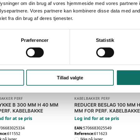
oplysninger om din brug af vores hjemmeside med vores partnere i
ysepartnere. Vores partnere kan kombinere disse data med andr
et fra din brug af deres tjenester.
Præferencer
Statistik
Varenummer (SKU):
611711
Kategori:
Kabelbakker perf
Tillad valgte
BAKKER PERF
KABELBAKKER PERF
YKKE B 300 MM H 40 MM
REDUCER BESLAG 100 MM H
PERF. KABELBAKKE
MM FOR PERF. KABELBAKK
d for at se pris
Log ind for at se pris
706683025334
EAN:
5706683025549
nce:
611552
Reference:
611623
tk på lager
Ikke på lager