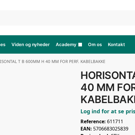
ses
Viden og nyheder
Academy
Om os
Kontakt
ISONTAL T B 600MM H 40 MM FOR PERF. KABELBAKKE
HORISONTA
40 MM FOR
KABELBAK
Log ind for at se pri
Reference:
611711
EAN:
5706683025839