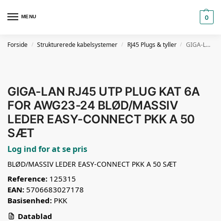
MENU
0
Forside
Strukturerede kabelsystemer
RJ45 Plugs & tyller
GIGA-LAN RJ45 UTP PLUG KAT 6A FOR AWG23-24 BLØD/MASSIV LEDER EASY-CONNECT PKK A 50 SÆT
/
/
/
GIGA-LAN RJ45 UTP PLUG KAT 6A
FOR AWG23-24 BLØD/MASSIV
LEDER EASY-CONNECT PKK A 50
SÆT
Log ind for at se pris
BLØD/MASSIV LEDER EASY-CONNECT PKK A 50 SÆT
Reference:
125315
EAN:
5706683027178
Basisenhed:
PKK
Datablad