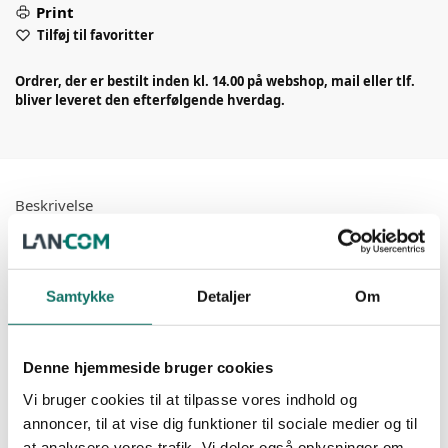
Print
Tilføj til favoritter
Ordrer, der er bestilt inden kl. 14.00 på webshop, mail eller tlf.
bliver leveret den efterfølgende hverdag.
Beskrivelse
Anvendes til montage af RJ45 plug på
Type: GIGA-LAN RJ45 plug u-skærmet
Samtykke
Detaljer
Om
fleksibelt/massivt kabel.
Pinne: 8 stk. (8P8C)
Nyt terminerings princip (easy connect)
Denne hjemmeside bruger cookies
Terminering: Skæreklemme
forenkler termineringen ved, at tillade
Vi bruger cookies til at tilpasse vores indhold og
For leder dim.: AWG 23-24
annoncer, til at vise dig funktioner til sociale medier og til
lederne at blive trukket igennem connectoren
at analysere vores trafik. Vi deler også oplysninger om