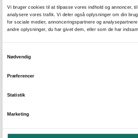
Vi bruger cookies til at tilpasse vores indhold og annoncer, til 
Kategori 6 Patch Kabler
analysere vores trafik. Vi deler også oplysninger om din br
GIGA-LAN RJ45 UTP PATCH KBL KAT6 10M HVID
for sociale medier, annonceringspartnere og analysepartner
LSZH KAPPE COMPONENT COMPLIANT
andre oplysninger, du har givet dem, eller som de har indsamle
Log ind for at se pris
Læs mere
EAN:
5706683017087
Reference:
147142
925 stk på lager
Samtykkevalg
Nødvendig
INFORMATION
Salgs- og leveringsbetingelser
CSR
Præferencer
Om Lan-Com
Privatlivspolitik
Statistik
KONTAKT
Lan-Com A/S
Hassellunden 7
Marketing
2765 Smørum
Telefon:
44 57 07 87
E-mail:
lan-com@lan-com.dk