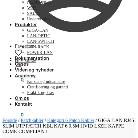
NEXCONEC
WIFI
SALES
Undervisning
Produkter
GIGA-LAN
LAN-OPTIC
LAN-SWITCH
Favoritter
LAN-RACK
POWER-LAN
Dokumentation
Bliv kunde
Cases
Viden og nyheder
Academy
0,00
kr.
0
Kursus og uddannelse
Certificering og garanti
Praktik og krav
Om os
Kontakt
0,00
kr.
0
Forside
/
Patchkabler
/
Kategori 6 Patch Kabler
/
GIGA-LAN RJ45
SLIM UTP PATCH KBL KAT 6 0,5M HVID LSZH KAPPE
COMP. COMPLIANT