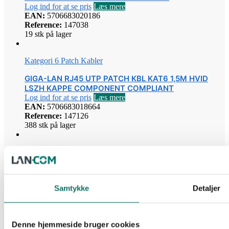
Log ind for at se pris
Læs mere
EAN:
5706683020186
Reference:
147038
19 stk på lager
Kategori 6 Patch Kabler
GIGA-LAN RJ45 UTP PATCH KBL KAT6 1,5M HVID
LSZH KAPPE COMPONENT COMPLIANT
Log ind for at se pris
Læs mere
EAN:
5706683018664
Reference:
147126
388 stk på lager
Kategori 6 Patch Kabler
GIGA-LAN RJ45 UTP PATCH KBL KAT6 5M HVID LSZH
KAPPE COMPONENT COMPLIANT
Samtykke
Detaljer
Log ind for at se pris
Læs mere
EAN:
5706683017063
Reference:
147136
2148 stk på lager
Denne hjemmeside bruger cookies