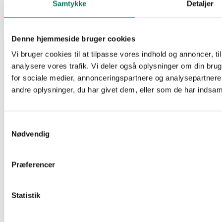
Samtykke
Detaljer
EAN:
Reference:
240000
Tilgængelig på restordre
Denne hjemmeside bruger cookies
INFORMATION
Vi bruger cookies til at tilpasse vores indhold og annoncer, til 
Salgs- og leveringsbetingelser
analysere vores trafik. Vi deler også oplysninger om din br
CSR
for sociale medier, annonceringspartnere og analysepartner
Om Lan-Com
Privatlivspolitik
andre oplysninger, du har givet dem, eller som de har indsamle
KONTAKT
Lan-Com A/S
Samtykkevalg
Hassellunden 7
Nødvendig
2765 Smørum
Telefon:
44 57 07 87
E-mail:
lan-com@lan-com.dk
Præferencer
Statistik