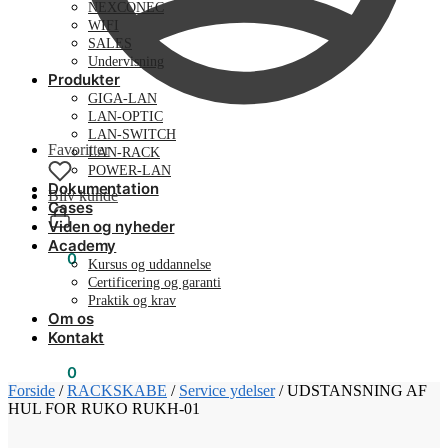
NEXCONEC
WIFI
SALES
Undervisning
Produkter
GIGA-LAN
LAN-OPTIC
LAN-SWITCH
Favoritter
LAN-RACK
POWER-LAN
Dokumentation
Bliv kunde
Cases
Viden og nyheder
Academy
0,00
kr.
0
Kursus og uddannelse
Certificering og garanti
Praktik og krav
Om os
Kontakt
0,00
kr.
0
Forside
/
RACKSKABE
/
Service ydelser
/
UDSTANSNING AF
HUL FOR RUKO RUKH-01