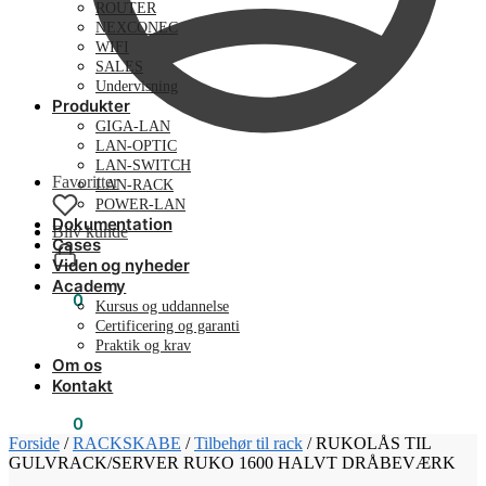
ROUTER
NEXCONEC
WIFI
SALES
Undervisning
Produkter
GIGA-LAN
LAN-OPTIC
LAN-SWITCH
Favoritter
LAN-RACK
POWER-LAN
Dokumentation
Bliv kunde
Cases
Viden og nyheder
Academy
0,00
kr.
0
Kursus og uddannelse
Certificering og garanti
Praktik og krav
Om os
Kontakt
0,00
kr.
0
Forside
/
RACKSKABE
/
Tilbehør til rack
/
RUKOLÅS TIL
GULVRACK/SERVER RUKO 1600 HALVT DRÅBEVÆRK