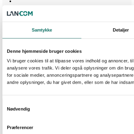
Tilbehør til rack
TERMOSTAT DIGITAL M. AKUSTISK ALARM
Log ind for at se pris
Læs mere
Samtykke
Detaljer
EAN:
5706683018466
Reference:
252361
1 stk på lager
Denne hjemmeside bruger cookies
Tilbehør til rack
Vi bruger cookies til at tilpasse vores indhold og annoncer, til 
analysere vores trafik. Vi deler også oplysninger om din br
BLINDPLADE FOR 19″ RACK 2HE SORT PLAST
Log ind for at se pris
Læs mere
for sociale medier, annonceringspartnere og analysepartner
EAN:
andre oplysninger, du har givet dem, eller som de har indsamle
Reference:
248025
699 stk på lager
INFORMATION
Samtykkevalg
Nødvendig
Salgs- og leveringsbetingelser
CSR
Om Lan-Com
Præferencer
Privatlivspolitik