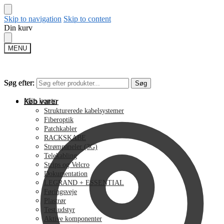
Skip to navigation
Skip to content
Din kurv
MENU
Søg efter:
Søg efter:
Søg
Søg
Min konto
Køb varer
Strukturerede kabelsystemer
Fiberoptik
Patchkabler
RACKSKABE
Strømpaneler (3G)
Telekabling
Strips og Velcro
Dokumentation
LEGRAND + ESSENTIAL
Føringsveje
Plastrør
Test udstyr
Aktive komponenter