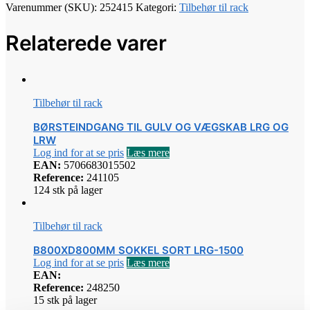
Varenummer (SKU):
252415
Kategori:
Tilbehør til rack
Relaterede varer
Tilbehør til rack
BØRSTEINDGANG TIL GULV OG VÆGSKAB LRG OG
LRW
Log ind for at se pris
Læs mere
EAN:
5706683015502
Reference:
241105
124 stk på lager
Tilbehør til rack
B800XD800MM SOKKEL SORT LRG-1500
Log ind for at se pris
Læs mere
EAN:
Reference:
248250
15 stk på lager