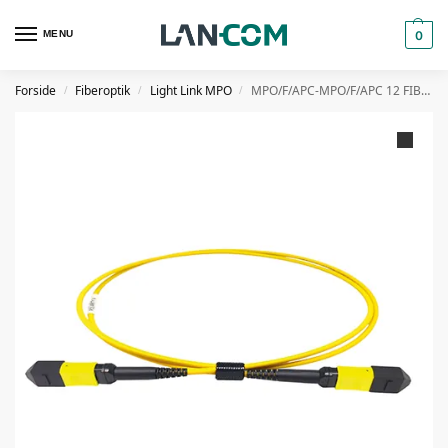
MENU
0
Forside
Fiberoptik
Light Link MPO
MPO/F/APC-MPO/F/APC 12 FIBER PATCH KABEL OS2 LOW LOSS LSZH METHOD A 15 M
/
/
/