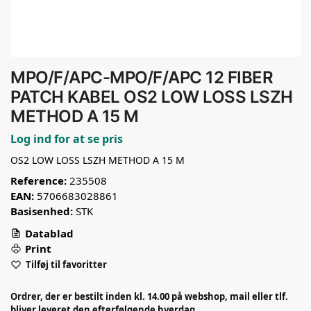
MPO/F/APC-MPO/F/APC 12 FIBER
PATCH KABEL OS2 LOW LOSS LSZH
METHOD A 15 M
Log ind for at se pris
OS2 LOW LOSS LSZH METHOD A 15 M
Reference:
235508
EAN:
5706683028861
Basisenhed:
STK
Datablad
Print
Tilføj til favoritter
Ordrer, der er bestilt inden kl. 14.00 på webshop, mail eller tlf.
bliver leveret den efterfølgende hverdag.