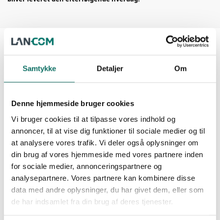
Beskrivelse
Samtykke
Detaljer
Om
ANVENDELSE:
Anvendes som fiberbackbone i datainstallationer mellem krydsfelter
eller i Datacentre mellem krydsfelter.
Denne hjemmeside bruger cookies
Leveres færdigtemineret klar til brug – et meget tidsbesparende
Vi bruger cookies til at tilpasse vores indhold og
produkt.
annoncer, til at vise dig funktioner til sociale medier og til
at analysere vores trafik. Vi deler også oplysninger om
SPECIFIKATION:
din brug af vores hjemmeside med vores partnere inden
Fiber: OS2 9/125μ
Antal fibre: 12 stk.
for sociale medier, annonceringspartnere og
Loss: Low Loss < 0,35dB
analysepartnere. Vores partnere kan kombinere disse
Methode: A
data med andre oplysninger, du har givet dem, eller som
Ende A: MPO/F
de har indsamlet fra din brug af deres tjenester.
Ende B: MPO/F
Kappe matriale: LSZH