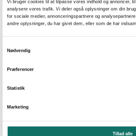
Vi bruger cookies til at tilpasse vores indhold og annoncer, til 
KIT
analysere vores trafik. Vi deler også oplysninger om din br
Log ind for at se pris
Læs mere
EAN:
for sociale medier, annonceringspartnere og analysepartner
Reference:
280656
andre oplysninger, du har givet dem, eller som de har indsamle
Tilgængelig på restordre
INFORMATION
Samtykkevalg
Salgs- og leveringsbetingelser
Nødvendig
CSR
Om Lan-Com
Privatlivspolitik
Præferencer
KONTAKT
Lan-Com A/S
Statistik
Hassellunden 7
2765 Smørum
Telefon:
44 57 07 87
E-mail:
lan-com@lan-com.dk
Marketing
Tillad alle