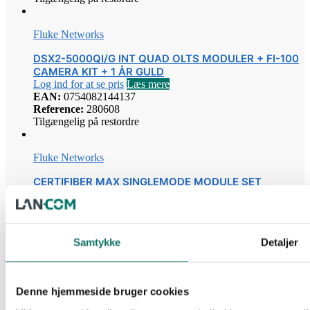
Fluke Networks
DSX2-5000QI/G INT QUAD OLTS MODULER + FI-100
CAMERA KIT + 1 ÅR GULD
Log ind for at se pris
Læs mere
EAN:
0754082144137
Reference:
280608
Tilgængelig på restordre
Fluke Networks
CERTIFIBER MAX SINGLEMODE MODULE SET
W/CORDS, NO VERSIV CFM-S-ADD
Log ind for at se pris
Læs mere
EAN:
0195112143742
Reference:
280663
Samtykke
Detaljer
Tilgængelig på restordre
Fluke Networks
Denne hjemmeside bruger cookies
MICROSCANNER POE PROFESSIONAL KIT MS-POE-