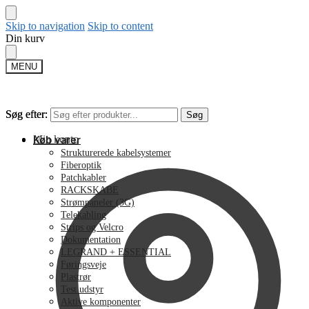
Skip to navigation
Skip to content
Din kurv
MENU
Søg efter:
Søg efter:
Søg
Søg
Min konto
Køb varer
Strukturerede kabelsystemer
Fiberoptik
Patchkabler
RACKSKABE
Strømpaneler (3G)
Telekabling
Strips og Velcro
Dokumentation
LEGRAND + ESSENTIAL
Føringsveje
Plastrør
Test udstyr
Aktive komponenter