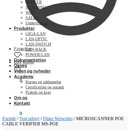
ROUTER
NEXCONEC
WIFI
SALES
Undervisning
Produkter
GIGA-LAN
LAN-OPTIC
LAN-SWITCH
Favoritter
LAN-RACK
POWER-LAN
Dokumentation
Bliv kunde
Cases
Viden og nyheder
Academy
0,00
kr.
0
Kursus og uddannelse
Certificering og garanti
Praktik og krav
Om os
Kontakt
0,00
kr.
0
Forside
/
Test udstyr
/
Fluke Networks
/
MICROSCANNER POE
CABLE VERIFIER MS-POE