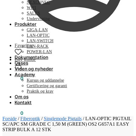
NEXCONEC
WIFI
SALES
Undervisning
Produkter
GIGA-LAN
LAN-OPTIC
LAN-SWITCH
Favoritter
LAN-RACK
POWER-LAN
Dokumentation
Bliv kunde
Cases
Viden og nyheder
Academy
0,00
kr.
0
Kursus og uddannelse
Certificering og garanti
Praktik og krav
Om os
Kontakt
0,00
kr.
0
Forside
/
Fiberoptik
/
Singlemode Pigtails
/
LAN-OPTIC PIGTAIL
SC/APC SM GRADE C 1,50 M (GREEN) OS2 G657A1 EASY
STRIP BULK A 12 STK