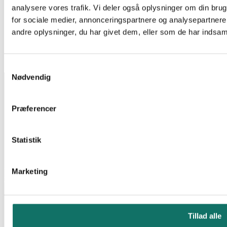
analysere vores trafik. Vi deler også oplysninger om din br
LAN-OPTIC PIGTAIL ST/UPC SM 2M OS2 9/125 EASY
for sociale medier, annonceringspartnere og analysepartner
STRIP
andre oplysninger, du har givet dem, eller som de har indsamle
Log ind for at se pris
Læs mere
EAN:
5706683018107
Reference:
231489
16 stk på lager
Samtykkevalg
Nødvendig
INFORMATION
Salgs- og leveringsbetingelser
CSR
Præferencer
Om Lan-Com
Privatlivspolitik
KONTAKT
Statistik
Lan-Com A/S
Hassellunden 7
Marketing
2765 Smørum
Telefon:
44 57 07 87
E-mail:
lan-com@lan-com.dk
Tillad alle