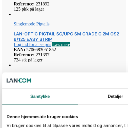
Reference:
231892
125 pkk på lager
Singlemode Pigtails
LAN-OPTIC PIGTAIL SC/UPC SM GRADE C 2M OS2
9/125 EASY STRIP
Log ind for at se pris
Læs mere
EAN:
5706683051852
Reference:
231397
724 stk på lager
Singlemode Pigtails
LAN-OPTIC PIGTAIL SC/UPC SM GRADE B 2M OS2
9/125 EASY STRIP
Log ind for at se pris
Læs mere
Samtykke
Detaljer
EAN:
5706683021336
Reference:
231398
1 stk på lager
Denne hjemmeside bruger cookies
Vi bruger cookies til at tilpasse vores indhold og annoncer, til 
Singlemode Pigtails