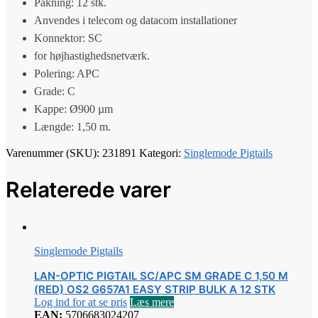
Pakning: 12 stk.
Anvendes i telecom og datacom installationer
Konnektor: SC
for højhastighedsnetværk.
Polering: APC
Grade: C
Kappe: Ø900 µm
Længde: 1,50 m.
Varenummer (SKU):
231891
Kategori:
Singlemode Pigtails
Relaterede varer
Singlemode Pigtails
LAN-OPTIC PIGTAIL SC/APC SM GRADE C 1,50 M
(RED) OS2 G657A1 EASY STRIP BULK A 12 STK
Log ind for at se pris
Læs mere
EAN:
5706683024207