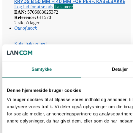
KRYDS B 50 MM H 40 MM FOR PERF. KABELBAKKE
Log ind for at se pris
Læs mere
EAN:
5706683025372
Reference:
611570
2 stk på lager
Out of stock
Kabelbakker perf
VERTIKAL T B 160 MM H 40 MM FOR PERF.
KABELBAKKE
Log ind for at se pris
Læs mere
Samtykke
Detaljer
EAN:
5706683025624
Reference:
611666
Ikke på lager
Denne hjemmeside bruger cookies
Kabelbakker perf
Vi bruger cookies til at tilpasse vores indhold og annoncer, til 
T-STYKKE B 300 MM H 40 MM FOR PERF.
analysere vores trafik. Vi deler også oplysninger om din br
KABELBAKKE
for sociale medier, annonceringspartnere og analysepartner
Log ind for at se pris
Læs mere
andre oplysninger, du har givet dem, eller som de har indsamle
EAN:
5706683025334
Reference:
611552