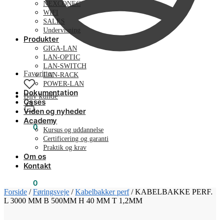
NEXCONEC
WIFI
SALES
Undervisning
Produkter
GIGA-LAN
LAN-OPTIC
LAN-SWITCH
Favoritter
LAN-RACK
POWER-LAN
Dokumentation
Bliv kunde
Cases
Viden og nyheder
Academy
0,00
kr.
0
Kursus og uddannelse
Certificering og garanti
Praktik og krav
Om os
Kontakt
0,00
kr.
0
Forside
/
Føringsveje
/
Kabelbakker perf
/
KABELBAKKE PERF.
L 3000 MM B 500MM H 40 MM T 1,2MM