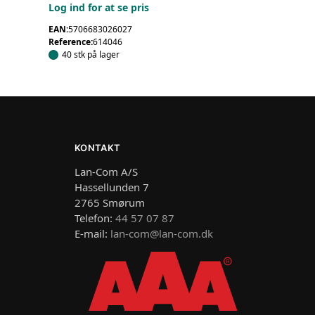
Log ind for at se pris
EAN:
5706683026027
Reference:
614046
40 stk på lager
KONTAKT
Lan-Com A/S
Hassellunden 7
2765 Smørum
Telefon:
44 57 07 87
E-mail:
lan-com@lan-com.dk