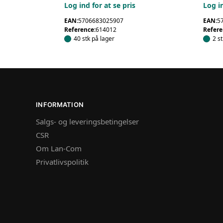
Log ind for at se pris
Log in
EAN:
5706683025907
EAN:
5
Reference:
614012
Refere
40 stk på lager
2 s
INFORMATION
Salgs- og leveringsbetingelser
CSR
Om Lan-Com
Privatlivspolitik