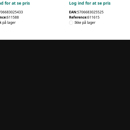
d for at se pris
Log ind for at se pris
706683025433
EAN:
5706683025525
nce:
611588
Reference:
611615
tk på lager
Ikke på lager