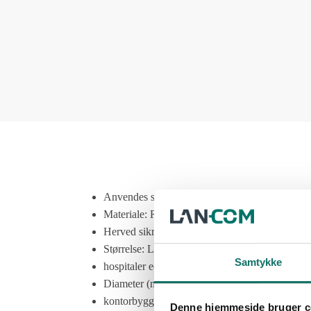
Anvendes stort set i alle industrier,
Materiale: Rustfir stål pregalvaniseret
Herved sikres kabler og ledninger for
Størrelse: L410xB40xH150mm
Samtykke
hospitaler ect.
Diameter (monterings huller): Ø8,5x20mm
kontorbyggeri, uddannelsesinstitutioner,
Denne hjemmeside bruger c