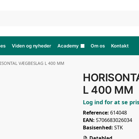
ses
Viden og nyheder
Academy
Om os
Kontakt
ISONTAL VÆGBESLAG L 400 MM
HORISONT
L 400 MM
Log ind for at se pri
Reference:
614048
EAN:
5706683026034
Basisenhed:
STK
Datablad