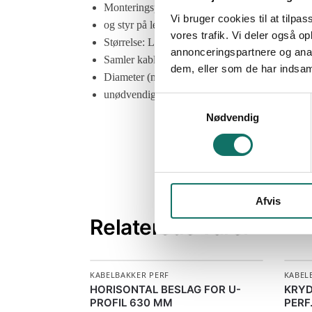
Monteringsplade:
Vi bruger cookies til at tilpas
og styr på ledningsføringen.
vores trafik. Vi deler også 
Størrelse: L150xB45mm
annonceringspartnere og anal
Samler kabler, ledninger samt rør og holder
dem, eller som de har indsaml
Diameter (monterings huller): Ø11x25mm
unødvendig slitage og vedholder performance.
S
Nødvendig
a
m
t
y
k
Afvis
k
e
Relaterede varer
v
a
l
KABELBAKKER PERF
KABEL
g
HORISONTAL BESLAG FOR U-
KRYD
PROFIL 630 MM
PERF