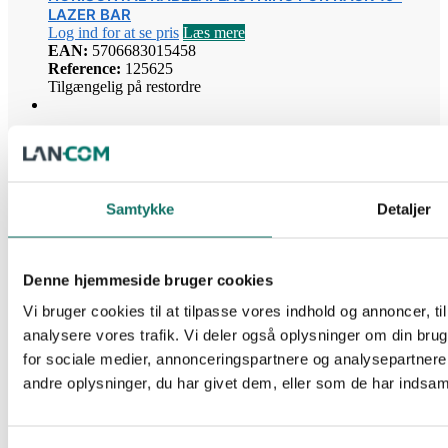
LAZER BAR
Log ind for at se pris
Læs mere
EAN:
5706683015458
Reference:
125625
Tilgængelig på restordre
Kabel Management
UNIVERSAL KABEL MANAGEMENT. SORT PLAST
Log ind for at se pris
Læs mere
Samtykke
Detaljer
EAN:
5706683015380
Reference:
252387
2 stk på lager
Denne hjemmeside bruger cookies
Kabel Management
Vi bruger cookies til at tilpasse vores indhold og annoncer, til 
BESLAG FOR VERTICAL MGM SKAL BRUGES TIL LRG-
analysere vores trafik. Vi deler også oplysninger om din br
1500
for sociale medier, annonceringspartnere og analysepartner
Log ind for at se pris
Læs mere
andre oplysninger, du har givet dem, eller som de har indsamle
EAN:
5706683021848
Reference:
252383
279 stk på lager