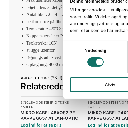
Max diameter kabel (D): 1.15~1.65 mm
Denne hjemmeside bruger c
bøjet uden, at det går ud over
Vi bruger cookies til at tilpas
Antal fiber: 2 – 4- 12
vores trafik. Vi deler også 
performance på fiberen.
annonceringspartnere og anal
Temperatur: -20°C~+50°C
dem, eller som de har indsaml
Kappemateriale er PE, så det kan tåle,
Trækstyrke: 10N
S
at ligge udenfor.
Nødvendig
a
Bøjningsradius ved installation: 30xD
m
Oplægning: 4000 mtr
t
y
Varenummer (SKU):
232712
Kategori:
Singlemode 
k
Relaterede varer
Afvis
k
e
v
SINGLEMODE FIBER OPTISKE
SINGLEMODE FIBER OPT
a
KABLER
KABLER
l
MIKRO KABEL 48XOS2 PE
MIKRO KABEL 24X
KAPPE G657 A1 LAN-OPTIC
KAPPE G657 A1 LA
g
Log ind for at se pris
Log ind for at se pri