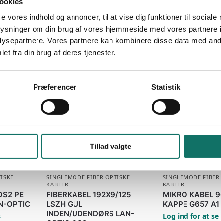
ookies
se vores indhold og annoncer, til at vise dig funktioner til sociale
oplysninger om din brug af vores hjemmeside med vores partnere i
ysepartnere. Vores partnere kan kombinere disse data med andr
et fra din brug af deres tjenester.
Præferencer
Statistik
Fiber optiske Kabler
Tillad valgte
ISKE
SINGLEMODE FIBER OPTISKE
SINGLEMODE FIBER
KABLER
KABLER
OS2 PE
FIBERKABEL 192X9/125
MIKRO KABEL 9
N-OPTIC
LSZH GUL
KAPPE G657 A1
INDEN/UDENDØRS LAN-
s
Log ind for at se 