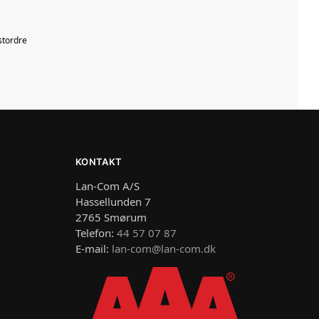
1
stordre
KONTAKT
Lan-Com A/S
Hassellunden 7
2765 Smørum
Telefon:
44 57 07 87
E-mail:
lan-com@lan-com.dk