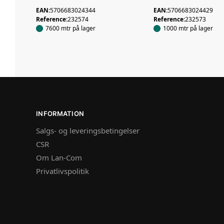
EAN:
5706683024344
EAN:
5706683024429
Reference:
232574
Reference:
232573
7600 mtr på lager
1000 mtr på lager
INFORMATION
Salgs- og leveringsbetingelser
CSR
Om Lan-Com
Privatlivspolitik