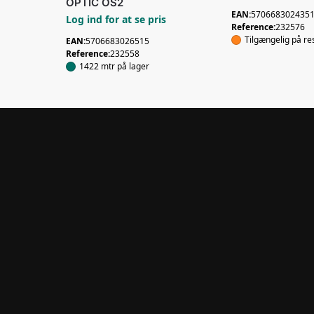
OPTIC OS2
EAN:
570668302435
Log ind for at se pris
Reference:
232576
Tilgængelig på re
EAN:
5706683026515
Reference:
232558
1422 mtr på lager