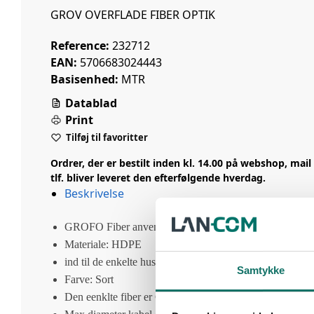
GROV OVERFLADE FIBER OPTIK
Reference:
232712
EAN:
5706683024443
Basisenhed:
MTR
Datablad
Print
Tilføj til favoritter
Ordrer, der er bestilt inden kl. 14.00 på webshop, mail 
tlf. bliver leveret den efterfølgende hverdag.
Beskrivelse
GROFO Fiber anvendes til den sidste strækning
Materiale: HDPE
ind til de enkelte huse/virksomheder.
Samtykke
Farve: Sort
Den eenklte fiber er G657A1 som tåler at blive