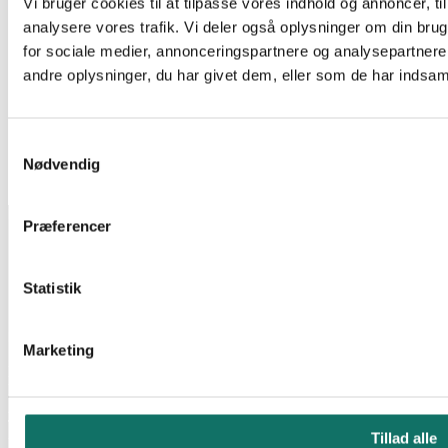
64000 mtr på lager
Vi bruger cookies til at tilpasse vores indhold og annoncer, til 
analysere vores trafik. Vi deler også oplysninger om din br
for sociale medier, annonceringspartnere og analysepartner
Datakabler
andre oplysninger, du har givet dem, eller som de har indsamle
GIGA-LAN U-FTP KABEL 4X2XAWG23 KAT6A LSZH
HVID 500 M TRL CPR:CCA – s1a.d1.a1
Log ind for at se pris
Læs mere
EAN:
576683028687
Samtykkevalg
Reference:
122431
Nødvendig
Tilgængelig på restordre
INFORMATION
Præferencer
Salgs- og leveringsbetingelser
CSR
Om Lan-Com
Statistik
Privatlivspolitik
KONTAKT
Marketing
Lan-Com A/S
Hassellunden 7
2765 Smørum
Telefon:
44 57 07 87
Tillad alle
E-mail:
lan-com@lan-com.dk