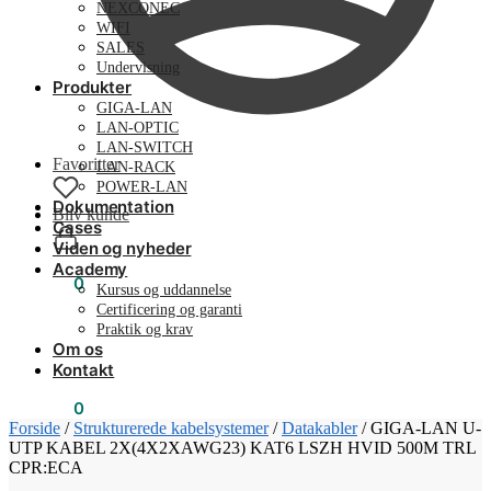
NEXCONEC
WIFI
SALES
Undervisning
Produkter
GIGA-LAN
LAN-OPTIC
LAN-SWITCH
Favoritter
LAN-RACK
POWER-LAN
Dokumentation
Bliv kunde
Cases
Viden og nyheder
Academy
0,00
kr.
0
Kursus og uddannelse
Certificering og garanti
Praktik og krav
Om os
Kontakt
0,00
kr.
0
Forside
/
Strukturerede kabelsystemer
/
Datakabler
/
GIGA-LAN U-
UTP KABEL 2X(4X2XAWG23) KAT6 LSZH HVID 500M TRL
CPR:ECA