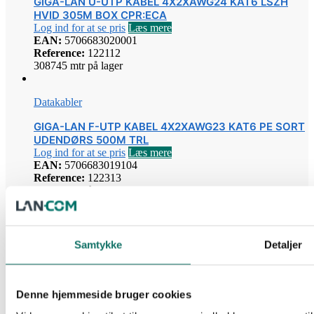
GIGA-LAN U-UTP KABEL 4X2XAWG24 KAT6 LSZH
HVID 305M BOX CPR:ECA
Log ind for at se pris
Læs mere
EAN:
5706683020001
Reference:
122112
308745 mtr på lager
Datakabler
GIGA-LAN F-UTP KABEL 4X2XAWG23 KAT6 PE SORT
UDENDØRS 500M TRL
Log ind for at se pris
Læs mere
EAN:
5706683019104
Reference:
122313
27500 mtr på lager
Datakabler
Samtykke
Detaljer
GIGA-LAN S-FTP KABEL 4X2XAWG23 KAT 7A HVID
CPR CCA 1200 MHZ 500 M TRL
Log ind for at se pris
Læs mere
EAN:
5706683028731
Denne hjemmeside bruger cookies
Reference:
122509