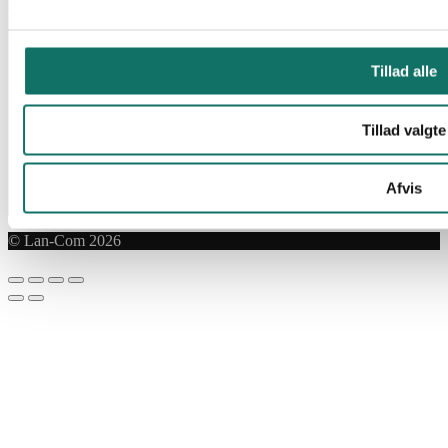
2765 Smørum
Telefon:
44 57 07 87
E-mail:
lan-com@lan-com.dk
Tillad alle
Tillad valgte
Afvis
© Lan-Com 2026