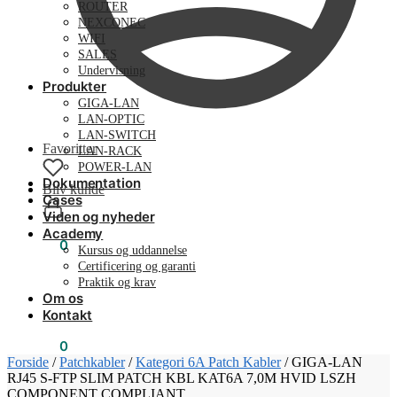
ROUTER
NEXCONEC
WIFI
SALES
Undervisning
Produkter
GIGA-LAN
LAN-OPTIC
LAN-SWITCH
Favoritter
LAN-RACK
POWER-LAN
Dokumentation
Bliv kunde
Cases
Viden og nyheder
Academy
0,00
kr.
0
Kursus og uddannelse
Certificering og garanti
Praktik og krav
Om os
Kontakt
0,00
kr.
0
Forside
/
Patchkabler
/
Kategori 6A Patch Kabler
/
GIGA-LAN
RJ45 S-FTP SLIM PATCH KBL KAT6A 7,0M HVID LSZH
COMPONENT COMPLIANT