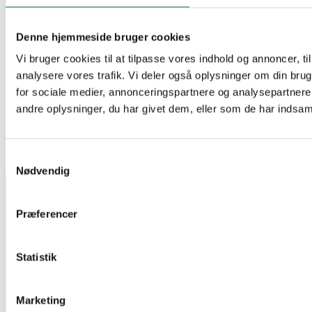
EAN:
5706683021893
Reference:
148926
890 stk på lager
Denne hjemmeside bruger cookies
Vi bruger cookies til at tilpasse vores indhold og annoncer, til 
Kategori 6A Patch Kabler
analysere vores trafik. Vi deler også oplysninger om din br
GIGA-LAN RJ45 UTP PATCH KBL KAT 6A 1M HVID
for sociale medier, annonceringspartnere og analysepartner
LSZH COMPONENT COMPLIANT
andre oplysninger, du har givet dem, eller som de har indsamle
Log ind for at se pris
Læs mere
EAN:
5706683017346
Reference:
149024
2282 stk på lager
Samtykkevalg
Nødvendig
INFORMATION
Salgs- og leveringsbetingelser
Præferencer
CSR
Om Lan-Com
Privatlivspolitik
Statistik
KONTAKT
Lan-Com A/S
Hassellunden 7
Marketing