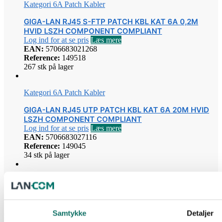
Kategori 6A Patch Kabler
GIGA-LAN RJ45 S-FTP PATCH KBL KAT 6A 0,2M
HVID LSZH COMPONENT COMPLIANT
Log ind for at se pris
Læs mere
EAN:
5706683021268
Reference:
149518
267 stk på lager
Kategori 6A Patch Kabler
GIGA-LAN RJ45 UTP PATCH KBL KAT 6A 20M HVID
LSZH COMPONENT COMPLIANT
Log ind for at se pris
Læs mere
EAN:
5706683027116
Reference:
149045
34 stk på lager
Kategori 6A Patch Kabler
GIGA-LAN RJ45 S-FTP SLIM PATCH KBL KAT 6A 1,5 M
HVID LSZH COMPONENT COMPLIANT
Samtykke
Detaljer
Log ind for at se pris
Læs mere