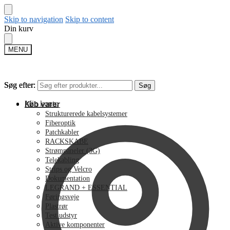
Skip to navigation
Skip to content
Din kurv
MENU
Søg efter:
Søg efter:
Søg
Søg
Min konto
Køb varer
Strukturerede kabelsystemer
Fiberoptik
Patchkabler
RACKSKABE
Strømpaneler (3G)
Telekabling
Strips og Velcro
Dokumentation
LEGRAND + ESSENTIAL
Føringsveje
Plastrør
Test udstyr
Aktive komponenter