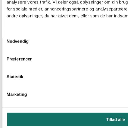
Singlemode Patch Kabler
analysere vores trafik. Vi deler også oplysninger om din br
for sociale medier, annonceringspartnere og analysepartner
FIBER PATCH DUPLEX SC-SC SM 5M OS2 9/125 LSZH
Log ind for at se pris
Læs mere
andre oplysninger, du har givet dem, eller som de har indsamle
EAN:
5706683011368
Reference:
231379
3 stk på lager
Samtykkevalg
INFORMATION
Nødvendig
Salgs- og leveringsbetingelser
CSR
Præferencer
Om Lan-Com
Privatlivspolitik
KONTAKT
Statistik
Lan-Com A/S
Hassellunden 7
Marketing
2765 Smørum
Telefon:
44 57 07 87
E-mail:
lan-com@lan-com.dk
Tillad alle