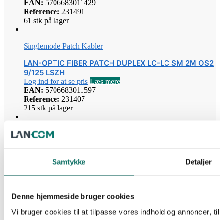
EAN:
5706683011429
Reference:
231491
61 stk på lager
Singlemode Patch Kabler
LAN-OPTIC FIBER PATCH DUPLEX LC-LC SM 2M OS2
9/125 LSZH
Log ind for at se pris
Læs mere
EAN:
5706683011597
Reference:
231407
215 stk på lager
Singlemode Patch Kabler
LAN-OPTIC FIBER PATCH DUPLEX SC-SC SM 3M OS2
9/125 LSZH
Samtykke
Detaljer
Log ind for at se pris
Læs mere
EAN:
5706683011351
Reference:
231378
54 stk på lager
Denne hjemmeside bruger cookies
Vi bruger cookies til at tilpasse vores indhold og annoncer, til 