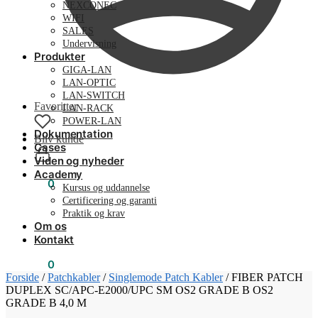
NEXCONEC
WIFI
SALES
Undervisning
Produkter
GIGA-LAN
LAN-OPTIC
LAN-SWITCH
Favoritter
LAN-RACK
POWER-LAN
Dokumentation
Bliv kunde
Cases
Viden og nyheder
Academy
0,00
kr.
0
Kursus og uddannelse
Certificering og garanti
Praktik og krav
Om os
Kontakt
0,00
kr.
0
Forside
/
Patchkabler
/
Singlemode Patch Kabler
/
FIBER PATCH
DUPLEX SC/APC-E2000/UPC SM OS2 GRADE B OS2
GRADE B 4,0 M