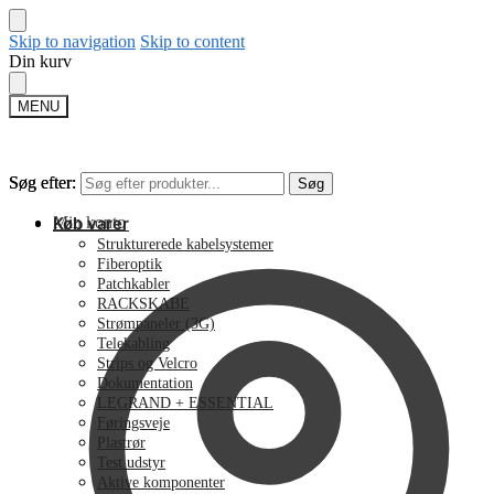
Skip to navigation
Skip to content
Din kurv
MENU
Søg efter:
Søg efter:
Søg
Søg
Min konto
Køb varer
Strukturerede kabelsystemer
Fiberoptik
Patchkabler
RACKSKABE
Strømpaneler (3G)
Telekabling
Strips og Velcro
Dokumentation
LEGRAND + ESSENTIAL
Føringsveje
Plastrør
Test udstyr
Aktive komponenter