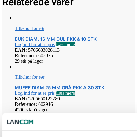
Relaterede varer
Tilbehør for rør
BUK DIAM. 16 MM GUL PKK á 10 STK
Log ind for at se pris
Læs mere
EAN:
5706683028113
Reference:
602935
29 stk på lager
Tilbehør for rør
MUFFE DIAM 25 MM GRÅ PKK A 30 STK
Log ind for at se pris
Læs mere
EAN:
5205650122286
Reference:
602916
4560 stk på lager
Tilbehør for rør
CLIPS HOLDER FOR RØR DIAM. 20MM GRÅ PKK A