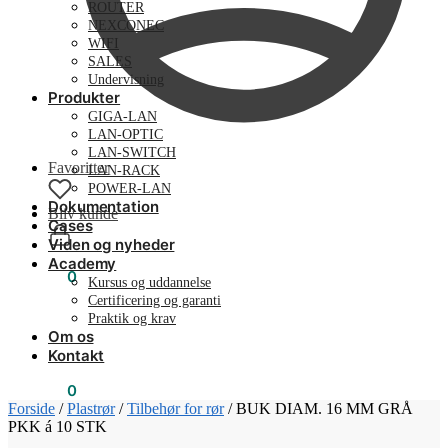
ROUTER
NEXCONEC
WIFI
SALES
Undervisning
Produkter
GIGA-LAN
LAN-OPTIC
LAN-SWITCH
Favoritter
LAN-RACK
POWER-LAN
Dokumentation
Bliv kunde
Cases
Viden og nyheder
Academy
0,00
kr.
0
Kursus og uddannelse
Certificering og garanti
Praktik og krav
Om os
Kontakt
0,00
kr.
0
Forside
/
Plastrør
/
Tilbehør for rør
/
BUK DIAM. 16 MM GRÅ
PKK á 10 STK