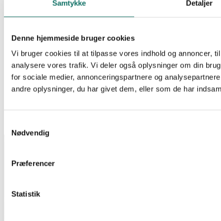
Samtykke
Detaljer
200 STK
Log ind for at se pris
Læs mere
EAN:
5205650121609
Reference:
602976
Denne hjemmeside bruger cookies
2650 stk på lager
Vi bruger cookies til at tilpasse vores indhold og annoncer, til 
analysere vores trafik. Vi deler også oplysninger om din br
Tilbehør for rør
for sociale medier, annonceringspartnere og analysepartner
MUFFE DIAM 20 MM GUL PKK á 30 STK
andre oplysninger, du har givet dem, eller som de har indsamle
Log ind for at se pris
Læs mere
EAN:
5706683028007
Reference:
602910
89 stk på lager
Samtykkevalg
Nødvendig
INFORMATION
Salgs- og leveringsbetingelser
Præferencer
CSR
Om Lan-Com
Privatlivspolitik
Statistik
KONTAKT
Lan-Com A/S