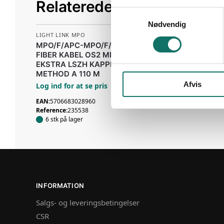
Relaterede varer
S
Nødvendig
a
LIGHT LINK MPO
LIGHT LINK MPO
m
MPO/F/APC-MPO/F/APC 12
LIGHT LINK 12XOM
t
FIBER KABEL OS2 MED
MPO 200M LSZH
y
EKSTRA LSZH KAPPE
Log ind for at se pri
k
METHOD A 110 M
EAN:
5706683012396
Afvis
k
Log ind for at se pris
Reference:
234030
e
2 stk på lager
EAN:
5706683028960
v
Reference:
235538
6 stk på lager
a
l
g
INFORMATION
Salgs- og leveringsbetingelser
CSR