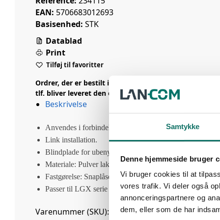
Reference:
234115
EAN:
5706683012693
Basisenhed:
STK
Datablad
Print
Tilføj til favoritter
Ordrer, der er bestilt inden kl. 14.00 på webshop, mail 
tlf. bliver leveret den efterfølgende hverdag.
Beskrivelse
Samtykke
Anvendes i forbindelse med MPO Light.
Link installation.
Blindplade for ubenyttede porte.
Denne hjemmeside bruger c
Materiale: Pulver lakeret stål
Vi bruger cookies til at tilpas
Fastgørelse: Snaplåse
vores trafik. Vi deler også 
Passer til LGX serie
annonceringspartnere og anal
dem, eller som de har indsaml
Varenummer (SKU):
234115
Kategori:
Light Link 