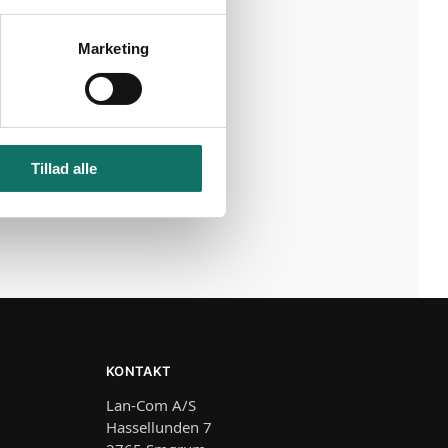
Marketing
O/F/APC 12
S2 EKSTRA
ETHOD A 30
Tillad alle
pris
5
KONTAKT
Lan-Com A/S
Hassellunden 7