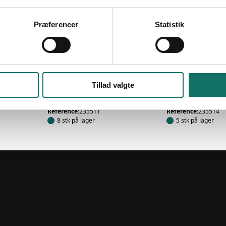
Præferencer
Statistik
LIGHT LINK MPO
LIGHT LINK MPO
2 MPO-
MPO/F/APC-MPO/F/APC 12
MPO/F/APC-MP
FIBER PATCH KABEL OS2
FIBER KABEL O
LOW LOSS LSZH METHOD
LSZH KAPPE M
s
A 20 M
M
Tillad valgte
Log ind for at se pris
Log ind for at se 
EAN:
5706683028878
EAN:
570668302888
Reference:
235511
Reference:
235514
8 stk på lager
5 stk på lager