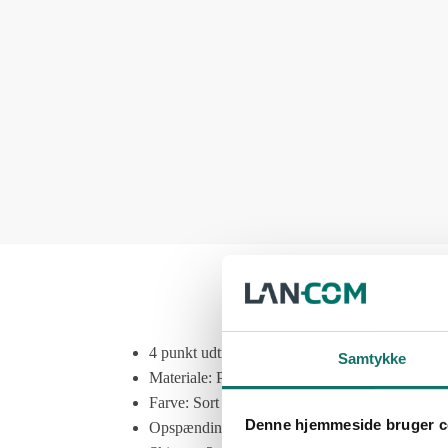
4 punkt udtrækshylde til LRG-1500
Samtykke
Materiale: Pulverlakeret 1,5mm stål
Farve: Sort
Denne hjemmeside bruger c
Opspænding: 19″ for og bag (4 punkt)