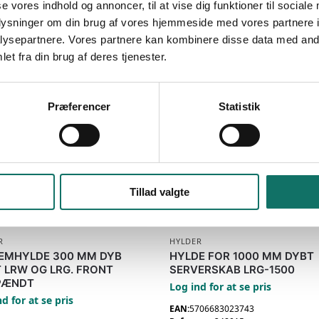
se vores indhold og annoncer, til at vise dig funktioner til sociale
oplysninger om din brug af vores hjemmeside med vores partnere i
ysepartnere. Vores partnere kan kombinere disse data med andr
et fra din brug af deres tjenester.
Præferencer
Statistik
Varenummer (SKU):
248019
Kategori:
Hylder
Tillad valgte
R
HYLDER
MHYLDE 300 MM DYB
HYLDE FOR 1000 MM DYBT
 LRW OG LRG. FRONT
SERVERSKAB LRG-1500
PÆNDT
Log ind for at se pris
d for at se pris
EAN:
5706683023743