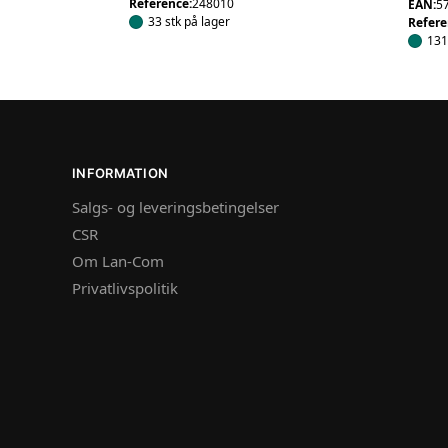
Reference:
248010
EAN:
5
33 stk på lager
Refere
131
INFORMATION
Salgs- og leveringsbetingelser
CSR
Om Lan-Com
Privatlivspolitik