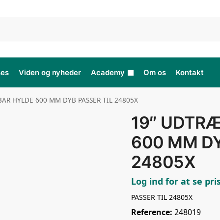
ses
Viden og nyheder
Academy
Om os
Kontakt
AR HYLDE 600 MM DYB PASSER TIL 24805X
19″ UDTR
600 MM DY
24805X
Log ind for at se pri
PASSER TIL 24805X
Reference:
248019