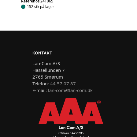
Reference:
241065
152 stk på lager
KONTAKT
Lan-Com A/S
Hassellunden 7
2765 Smørum
Telefon:
44 57 07 87
E-mail:
lan-com@lan-com.dk