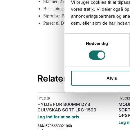
Skinner: 2 stk teleskop
Vi bruger cookies til at tilpas
Belastningskapacitet: 35 kg
vores trafik. Vi deler også 
Størrelse: B435mm x D600mm
annonceringspartnere og anal
Passer til D800 gulvrack
dem, eller som de har indsaml
S
Nødvendig
a
m
t
y
k
Relaterede varer
Afvis
k
e
v
HYLDER
HYLDE
a
HYLDE FOR 800MM DYB
MODE
l
GULVSKAB SORT LRG-1500
SORT
g
OPS
Log ind for at se pris
Log in
EAN:
5706683021060