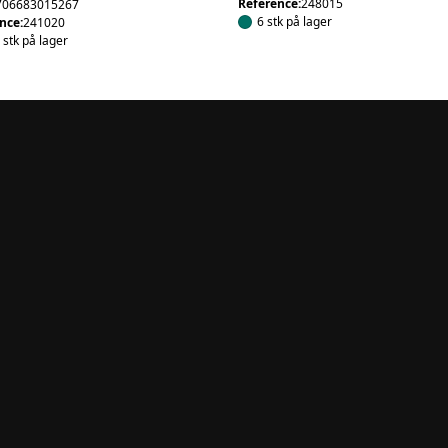
Reference:
248015
706683015267
6 stk på lager
nce:
241020
 stk på lager