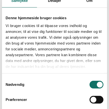
Samtykke
Detaljer
Om
NEXCONEC
WIFI
SALES
Undervisning
Denne hjemmeside bruger cookies
Produkter
GIGA-LAN
Vi bruger cookies til at tilpasse vores indhold og
LAN-OPTIC
annoncer, til at vise dig funktioner til sociale medier og til
LAN-SWITCH
Favoritter
at analysere vores trafik. Vi deler også oplysninger om
LAN-RACK
POWER-LAN
din brug af vores hjemmeside med vores partnere inden
Dokumentation
Bliv kunde
for sociale medier, annonceringspartnere og
Cases
analysepartnere. Vores partnere kan kombinere disse
Viden og nyheder
Academy
data med andre oplysninger, du har givet dem, eller som
0,00
kr.
0
Kursus og uddannelse
de har indsamlet fra din brug af deres tjenester.
Certificering og garanti
Praktik og krav
Om os
Samtykkevalg
Kontakt
Nødvendig
0,00
kr.
0
Forside
/
Min Konto
/
Glemt adgangskode
Præferencer