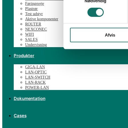
Nødvendig
Føringsveje
Plastrør
Test udstyr
Aktive komponenter
ROUTER
NEXCONEC
WIFI
Afvis
SALES
Undervisning
Produkter
GIGA-LAN
LAN-OPTIC
LAN-SWITCH
LAN-RACK
POWER-LAN
Dokumentation
Cases