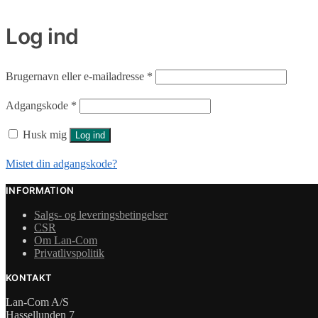
Log ind
Påkrævet
Brugernavn eller e-mailadresse
*
Påkrævet
Adgangskode
*
Husk mig
Log ind
Mistet din adgangskode?
INFORMATION
Salgs- og leveringsbetingelser
CSR
Om Lan-Com
Privatlivspolitik
KONTAKT
Lan-Com A/S
Hassellunden 7