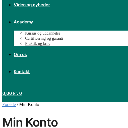
Viden og nyheder
Academy
Kursus og uddannelse
Certificering og garanti
Praktik og krav
Om os
Kontakt
0,00
kr.
0
Forside
/
Min Konto
Min Konto