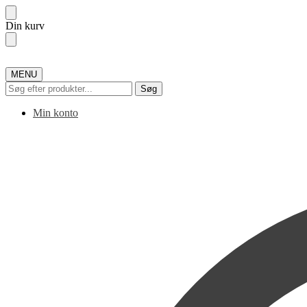
Skip
Skip
Din kurv
to
to
navigation
content
MENU
Søg
Søg
efter:
Min konto