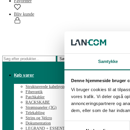
Favoritter
Bliv kunde
0,00
kr.
0
Søg
Søg
Samtykke
efter:
Køb varer
Denne hjemmeside bruger c
Strukturerede kabelsystemer
Vi bruger cookies til at tilpas
Fiberoptik
vores trafik. Vi deler også 
Patchkabler
RACKSKABE
annonceringspartnere og anal
Strømpaneler (3G)
dem, eller som de har indsaml
Telekabling
Strips og Velcro
Dokumentation
Samtykkevalg
LEGRAND + ESSENTIAL