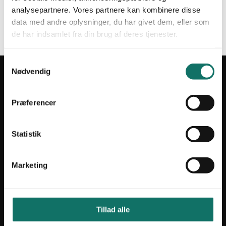
analysepartnere. Vores partnere kan kombinere disse
Mistet din adgangskode?
data med andre oplysninger, du har givet dem, eller som
de har indsamlet fra din brug af deres tjenester.
S
Nødvendig
a
INFORMATION
m
Salgs- og leveringsbetingelser
t
Præferencer
CSR
y
k
Om Lan-Com
k
Statistik
Privatlivspolitik
e
v
Marketing
a
KONTAKT
l
g
Lan-Com A/S
Hassellunden 7
Tillad alle
2765 Smørum