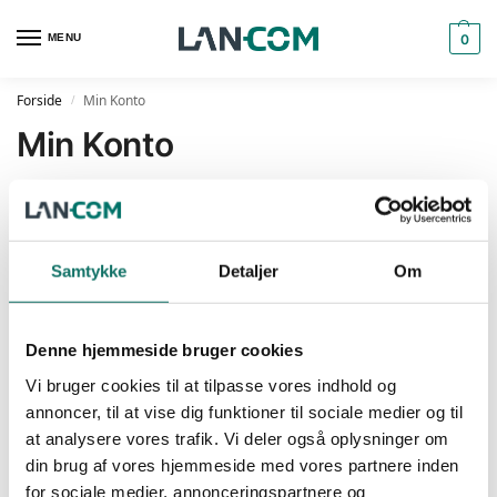
MENU
0
Forside
Min Konto
/
Min Konto
Log ind
Brugernavn eller e-mailadresse
*
Samtykke
Detaljer
Om
Adgangskode
*
Denne hjemmeside bruger cookies
Vi bruger cookies til at tilpasse vores indhold og
annoncer, til at vise dig funktioner til sociale medier og til
Husk mig
at analysere vores trafik. Vi deler også oplysninger om
din brug af vores hjemmeside med vores partnere inden
Log ind
for sociale medier, annonceringspartnere og