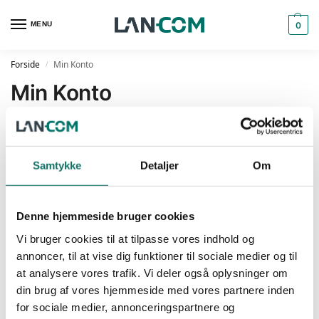
MENU
0
Forside
Min Konto
/
Min Konto
Log ind
Brugernavn eller e-mailadresse
*
Samtykke
Detaljer
Om
Denne hjemmeside bruger cookies
Adgangskode
*
Vi bruger cookies til at tilpasse vores indhold og
annoncer, til at vise dig funktioner til sociale medier og til
at analysere vores trafik. Vi deler også oplysninger om
din brug af vores hjemmeside med vores partnere inden
Husk mig
for sociale medier, annonceringspartnere og