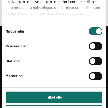
Log ind
analysepartnere. Vores partnere kan kombinere disse
data med andre oplysninger, du har givet dem, eller som
Mistet din adgangskode?
de har indsamlet fra din brug af deres tjenester.
S
Nødvendig
a
INFORMATION
m
t
Salgs- og leveringsbetingelser
Præferencer
y
CSR
k
Om Lan-Com
k
Statistik
Privatlivspolitik
e
v
Marketing
a
l
KONTAKT
g
Lan-Com A/S
Tillad alle
Hassellunden 7
2765 Smørum