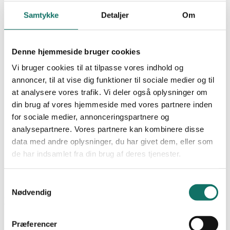
NEXCONEC
WIFI
Samtykke
Detaljer
Om
SALES
Undervisning
Produkter
GIGA-LAN
Denne hjemmeside bruger cookies
LAN-OPTIC
Vi bruger cookies til at tilpasse vores indhold og
LAN-SWITCH
Favoritter
LAN-RACK
annoncer, til at vise dig funktioner til sociale medier og til
POWER-LAN
at analysere vores trafik. Vi deler også oplysninger om
Dokumentation
Bliv kunde
din brug af vores hjemmeside med vores partnere inden
Cases
Viden og nyheder
for sociale medier, annonceringspartnere og
Academy
analysepartnere. Vores partnere kan kombinere disse
0,00
kr.
0
Kursus og uddannelse
data med andre oplysninger, du har givet dem, eller som
Certificering og garanti
de har indsamlet fra din brug af deres tjenester.
Praktik og krav
Om os
Kontakt
Samtykkevalg
0,00
kr.
0
Nødvendig
Forside
/
Min Konto
Præferencer