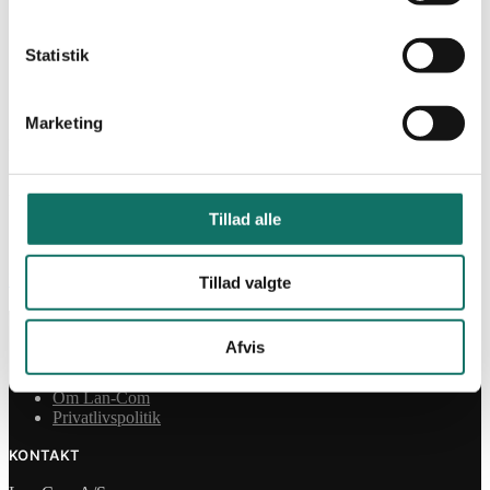
Min Konto
Statistik
Log ind
Marketing
Påkrævet
Brugernavn eller e-mailadresse
*
Påkrævet
Adgangskode
*
Tillad alle
Husk mig
Log ind
Mistet din adgangskode?
Tillad valgte
INFORMATION
Afvis
Salgs- og leveringsbetingelser
CSR
Om Lan-Com
Privatlivspolitik
KONTAKT