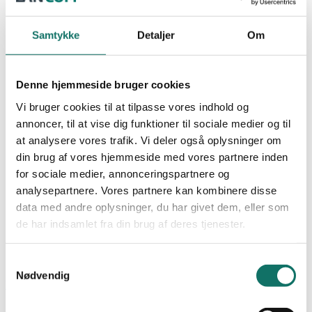
ROUTER
NEXCONEC
WIFI
Samtykke
Detaljer
Om
SALES
Undervisning
Produkter
GIGA-LAN
Denne hjemmeside bruger cookies
LAN-OPTIC
Vi bruger cookies til at tilpasse vores indhold og
LAN-SWITCH
Favoritter
LAN-RACK
annoncer, til at vise dig funktioner til sociale medier og til
POWER-LAN
at analysere vores trafik. Vi deler også oplysninger om
Dokumentation
Bliv kunde
Cases
din brug af vores hjemmeside med vores partnere inden
Viden og nyheder
for sociale medier, annonceringspartnere og
Academy
analysepartnere. Vores partnere kan kombinere disse
0,00
kr.
0
Kursus og uddannelse
data med andre oplysninger, du har givet dem, eller som
Certificering og garanti
Praktik og krav
de har indsamlet fra din brug af deres tjenester.
Om os
Kontakt
Samtykkevalg
0,00
kr.
0
Nødvendig
Forside
/
Min Konto