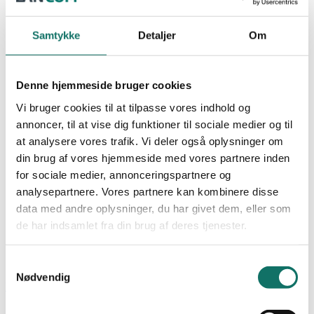
ROUTER
NEXCONEC
WIFI
Samtykke
Detaljer
Om
SALES
Undervisning
Produkter
GIGA-LAN
Denne hjemmeside bruger cookies
LAN-OPTIC
Vi bruger cookies til at tilpasse vores indhold og
LAN-SWITCH
Favoritter
LAN-RACK
annoncer, til at vise dig funktioner til sociale medier og til
POWER-LAN
at analysere vores trafik. Vi deler også oplysninger om
Dokumentation
Bliv kunde
Cases
din brug af vores hjemmeside med vores partnere inden
Viden og nyheder
for sociale medier, annonceringspartnere og
Academy
analysepartnere. Vores partnere kan kombinere disse
0,00
kr.
0
Kursus og uddannelse
data med andre oplysninger, du har givet dem, eller som
Certificering og garanti
Praktik og krav
de har indsamlet fra din brug af deres tjenester.
Om os
Kontakt
Samtykkevalg
0,00
kr.
0
Nødvendig
Forside
/
Min Konto