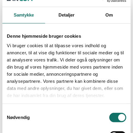
ROUTER
NEXCONEC
WIFI
Samtykke
Detaljer
Om
SALES
Undervisning
Produkter
GIGA-LAN
Denne hjemmeside bruger cookies
LAN-OPTIC
Vi bruger cookies til at tilpasse vores indhold og
LAN-SWITCH
Favoritter
LAN-RACK
annoncer, til at vise dig funktioner til sociale medier og til
POWER-LAN
at analysere vores trafik. Vi deler også oplysninger om
Dokumentation
Bliv kunde
Cases
din brug af vores hjemmeside med vores partnere inden
Viden og nyheder
for sociale medier, annonceringspartnere og
Academy
analysepartnere. Vores partnere kan kombinere disse
0,00
kr.
0
Kursus og uddannelse
data med andre oplysninger, du har givet dem, eller som
Certificering og garanti
Praktik og krav
de har indsamlet fra din brug af deres tjenester.
Om os
Kontakt
Samtykkevalg
0,00
kr.
0
Nødvendig
Forside
/
Min Konto