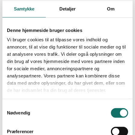
NEXCONEC
WIFI
Samtykke
Detaljer
Om
SALES
Undervisning
Produkter
GIGA-LAN
Denne hjemmeside bruger cookies
LAN-OPTIC
Vi bruger cookies til at tilpasse vores indhold og
LAN-SWITCH
Favoritter
LAN-RACK
annoncer, til at vise dig funktioner til sociale medier og til
POWER-LAN
at analysere vores trafik. Vi deler også oplysninger om
Dokumentation
Bliv kunde
din brug af vores hjemmeside med vores partnere inden
Cases
Viden og nyheder
for sociale medier, annonceringspartnere og
Academy
analysepartnere. Vores partnere kan kombinere disse
0,00
kr.
0
Kursus og uddannelse
data med andre oplysninger, du har givet dem, eller som
Certificering og garanti
de har indsamlet fra din brug af deres tjenester.
Praktik og krav
Om os
Kontakt
Samtykkevalg
0,00
kr.
0
Nødvendig
Forside
/
Min Konto
Præferencer