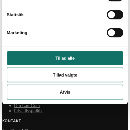
Min Konto
Statistik
Log ind
Marketing
Påkrævet
Brugernavn eller e-mailadresse
*
Påkrævet
Adgangskode
*
Tillad alle
Husk mig
Log ind
Mistet din adgangskode?
Tillad valgte
INFORMATION
Afvis
Salgs- og leveringsbetingelser
CSR
Om Lan-Com
Privatlivspolitik
KONTAKT