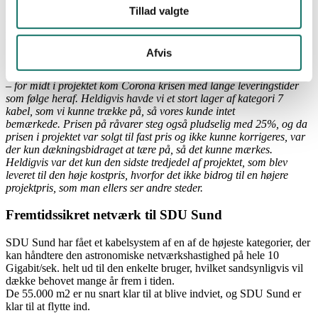
Som et projekthus ved vi udmærket godt, at et leverancestop af
Tillad valgte
f.eks. kabler lige midt i hele processen, kan have uoverskuelige
konsekvenser.
Afvis
Vi har derfor gennem hele processen været ca. 6 måneder foran
Bravida Danmark på materialebestillinger…. Og det fik vi brug for
– for midt i projektet kom Corona krisen med lange leveringstider
som følge heraf. Heldigvis havde vi et stort lager af kategori 7
kabel, som vi kunne trække på, så vores kunde intet
bemærkede.
Prisen på råvarer steg også pludselig med 25%, og da
prisen i projektet var solgt til fast pris og ikke kunne korrigeres, var
der kun dækningsbidraget at tære på, så det kunne mærkes.
Heldigvis var det kun den sidste tredjedel af projektet, som blev
leveret til den høje kostpris, hvorfor det ikke bidrog til en højere
projektpris, som man ellers ser andre steder.
Fremtidssikret netværk til SDU Sund
SDU Sund har fået et kabelsystem af en af de højeste kategorier, der
kan håndtere den astronomiske netværkshastighed på hele 10
Gigabit/sek. helt ud til den enkelte bruger, hvilket sandsynligvis vil
dække behovet mange år frem i tiden.
De 55.000 m2 er nu snart klar til at blive indviet, og SDU Sund er
klar til at flytte ind.