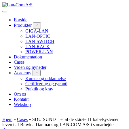
Spring
til
indhold
Forside
Produkter
GIGA-LAN
LAN-OPTIC
LAN-SWITCH
LAN-RACK
POWER-LAN
Dokumentation
Cases
Viden og nyheder
Academy
Kursus og uddannelse
Certificering og garanti
Praktik og krav
Om os
Kontakt
Webshop
Hjem
»
Cases
»
SDU SUND – et af de største IT kabelsystemer
leveret af Bravida Danmark og LAN-COM A/S i samarbejde