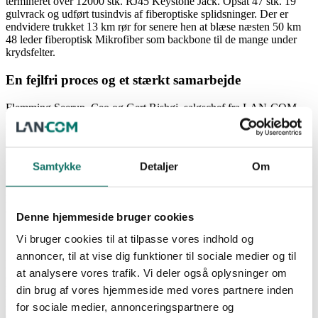
termineret over 12000 stk. RJ45 Keystone Jack. Opsat 47 stk. 19”
gulvrack og udført tusindvis af fiberoptiske splidsninger. Der er
endvidere trukket 13 km rør for senere hen at blæse næsten 50 km
48 leder fiberoptisk Mikrofiber som backbone til de mange under
krydsfelter.
En fejlfri proces og et stærkt samarbejde
Flemming Seerup, Ceo og Gert Rishøj, salgschef fra
LAN-COM
A/S er på evalueringsrunde på pladsen, hvor projektleder Flemming
Kjems fra Bravida Danmark viser rundt. Dette sted emmer af, at der
er brugt utallige mandetimer for at nå i mål.
Alene på netværksprojektet har 5 mand været fast beskæftiget i de
Samtykke
Detaljer
Om
næsten tre år, som projektet har stået på. Der er plads til et smil, og
humøret er da også højt hos Flemming Kjems. Årsagen er, at
projektet er forløbet så godt som fejlfrit, og kan yderligere blive
afleveret uden nævneværdig forsinkelse.
Denne hjemmeside bruger cookies
Stabil performance og tidsbesparende komponenter
Vi bruger cookies til at tilpasse vores indhold og
annoncer, til at vise dig funktioner til sociale medier og til
Henrik Andersen fra Bravida Danmark, der har stået for terminering
at analysere vores trafik. Vi deler også oplysninger om
og test af de mange kat. 7 kabler kan fortælle, at der stort set ikke
din brug af vores hjemmeside med vores partnere inden
har været fejl på kablerne, på trods af, at man har testet ved 600
MHz. Det er almindeligvis her, at sådan et projekt kan skride, hvis
for sociale medier, annonceringspartnere og
der er for mange kabelfejl af den ene eller anden årsag, men det har