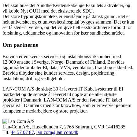
Det skal huse det Sundhedsvidenskabelige Fakultets aktiviteter, og
vil koble Nyt OUH med det eksisterende SDU.
Det store bygningskompleks er enestående på dansk grund, idet et
helt universitet og et universitetshospital bygges sammen. Det er kun
set få steder i verden, og det vil give helt ekstraordinære forhold for
forskning, uddannelse og innovation for især sundhedsområdet.
Om partnerne
Bravida er en svensk service- og installationsvirksomhed med
12.000 ansatte i Sverige, Norge, Danmark of Finland. Bravidas
fagområder omfatter El, data, VVS, ventilation, brand og sikkerhed.
Bravida tilbyder sine kunder services, design, projektering,
installation, drift og vedligehold.
LAN-COM
A/S de sidste 30 år leveret IT Kabelsystemer til El
markedet og de seneste år leveret til nogle af de aller største
projekter i Danmark.
LAN-COM
A/S er den førende IT kabel
specialist I Danmark med stor knowhow, som er erhvervet gennem
kompetente medarbejdere og store projekter.
Lan-Com A/S, Hassellunden 7, 2765 Smørum, CVR 14416285,
Tlf.
44 57 07 87
,
lan-com@lan-com.dk